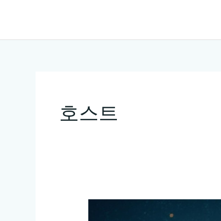
콘
텐
츠
로
건
너
뛰
호스트
기