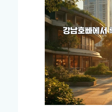
신
이
놓
치
고
있
는
즐
거
움!