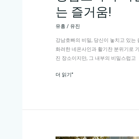
는 즐거움!
유흥
/
유진
강남호빠의 비밀, 당신이 놓치고 있는 
화려한 네온사인과 활기찬 분위기로 가
진 장소이지만, 그 내부의 비밀스럽고
강
더 읽기"
남
호
빠
의
비
밀,
당