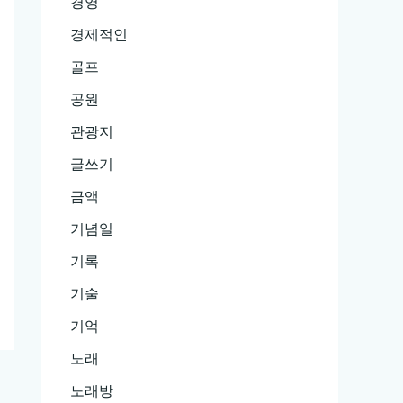
경영
경제적인
골프
공원
관광지
글쓰기
금액
기념일
기록
기술
기억
노래
노래방