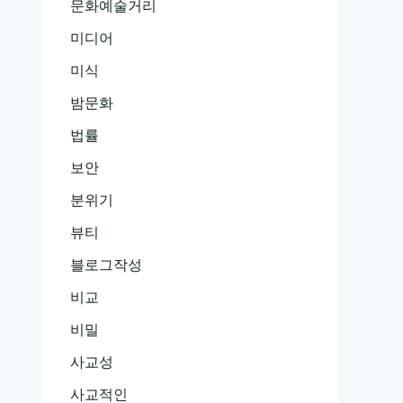
문화예술거리
미디어
미식
밤문화
법률
보안
분위기
뷰티
블로그작성
비교
비밀
사교성
사교적인