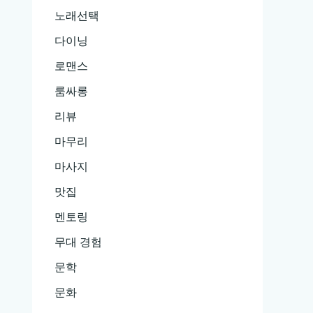
노래선택
다이닝
로맨스
룸싸롱
리뷰
마무리
마사지
맛집
멘토링
무대 경험
문학
문화