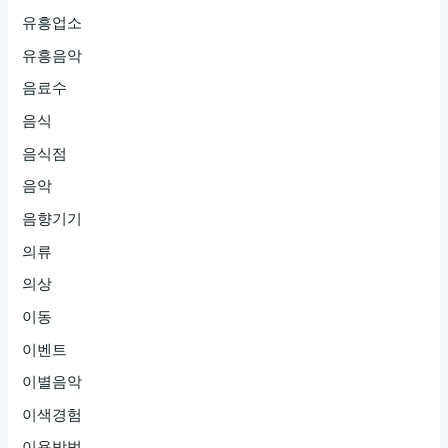
유흥업소
유흥음악
음료수
음식
음식점
음악
음향기기
의류
의상
이동
이벤트
이별음악
이색경험
이용방법