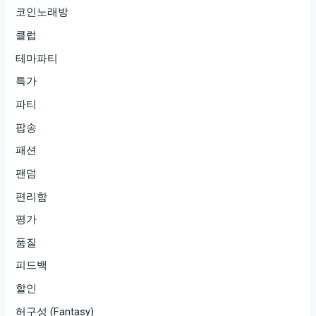
코인노래방
클럽
테마파티
특가
파티
팝송
패션
팬덤
편리함
평가
품질
피드백
할인
허구성 (Fantasy)