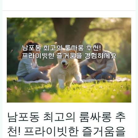
론
입
니
다!
원
하
시
는
제
목
을
알
려
주
남포동 최고의 룸싸롱 추
시
천! 프라이빗한 즐거움을
면,
비