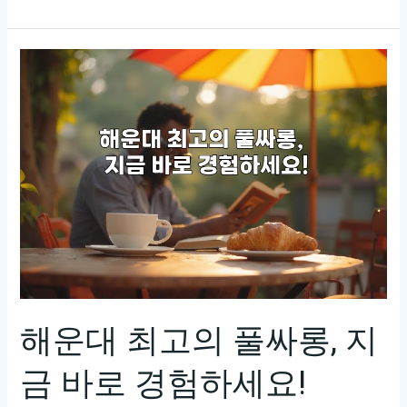
론
입
니
다!
원
본
제
목
을
보
내
주
시
면
해운대 최고의 풀싸롱, 지
비
금 바로 경험하세요!
슷
한