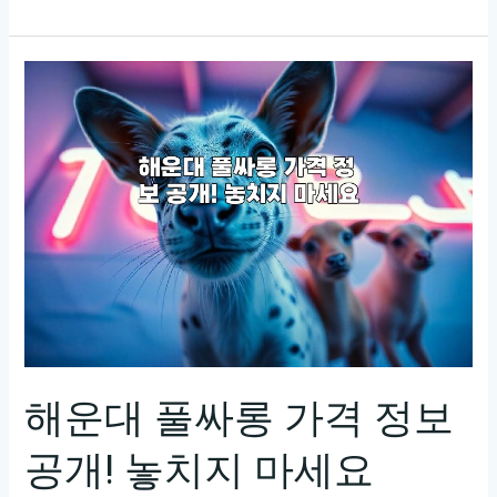
안
주
리
세
풀
요.
사
롱
소
개
및
이
용
안
내
해운대 풀싸롱 가격 정보
공개! 놓치지 마세요