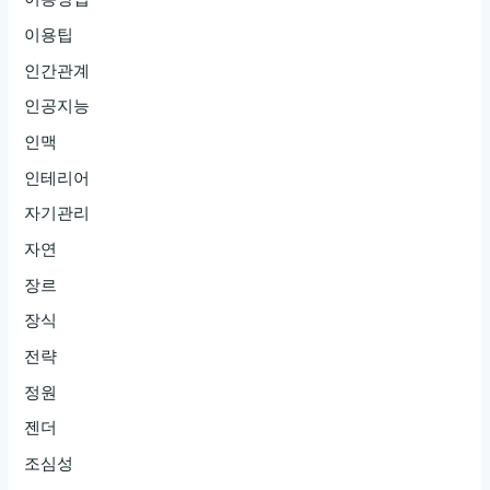
이용팁
인간관계
인공지능
인맥
인테리어
자기관리
자연
장르
장식
전략
정원
젠더
조심성