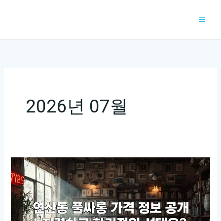
콘
텐
츠
로
건
너
뛰
기
2026년 07월