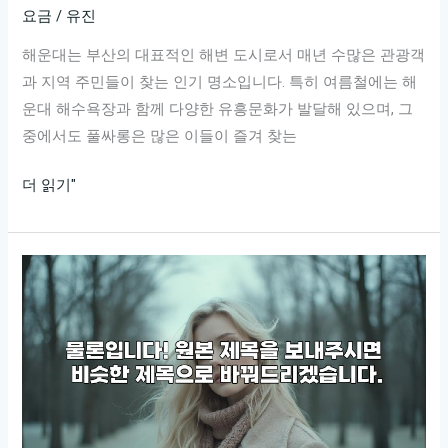
요금
/
유진
해운대는 부산의 대표적인 해변 도시로서 매년 수많은 관광객
과 지역 주민들이 찾는 인기 명소입니다. 특히 여름철에는 해
운대 해수욕장과 함께 다양한 유흥문화가 발달해 있으며, 그
중에서도 풀싸롱은 많은 이들이 즐겨 찾는
해
더 읽기"
운
대
풀
싸
롱
가
격
정
보