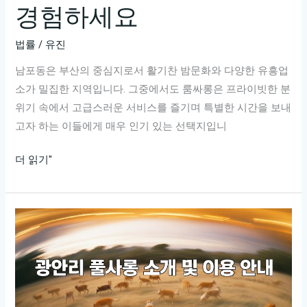
경험하세요
슷
하
법률
/
유진
면
남포동은 부산의 중심지로서 활기찬 밤문화와 다양한 유흥업
서
소가 밀집한 지역입니다. 그중에서도 룸싸롱은 프라이빗한 분
도
위기 속에서 고급스러운 서비스를 즐기며 특별한 시간을 보내
클
고자 하는 이들에게 매우 인기 있는 선택지입니
릭
을
남
더 읽기"
유
포
도
동
할
최
수
고
있
의
는
룸
제
싸
목