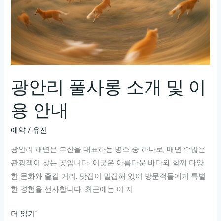
롱
으
추
로
천!
만
프
들
라
어
이
드
빗
광안리 풀사롱 소개 및 이
리
한
겠
용 안내
즐
습
거
니
예약
/
유진
움
다.
을
광안리 해변은 부산을 대표하는 명소 중 하나로, 매년 수많은
제
경
관광객이 찾는 곳입니다. 이곳은 아름다운 바다와 함께 다양
목
험
한 문화와 즐길 거리, 맛집이 밀집해 있어 방문객들에게 특별
을
하
한 경험을 선사합니다. 최근에는 이 지
입
세
력
광
요
더 읽기"
해