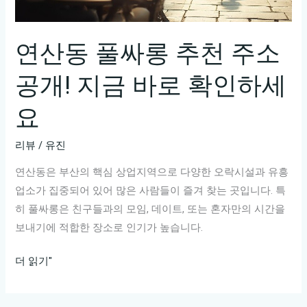
치
지
마
연산동 풀싸롱 추천 주소
세
공개! 지금 바로 확인하세
요
요
리뷰
/
유진
연산동은 부산의 핵심 상업지역으로 다양한 오락시설과 유흥
업소가 집중되어 있어 많은 사람들이 즐겨 찾는 곳입니다. 특
히 풀싸롱은 친구들과의 모임, 데이트, 또는 혼자만의 시간을
보내기에 적합한 장소로 인기가 높습니다.
연
더 읽기"
산
동