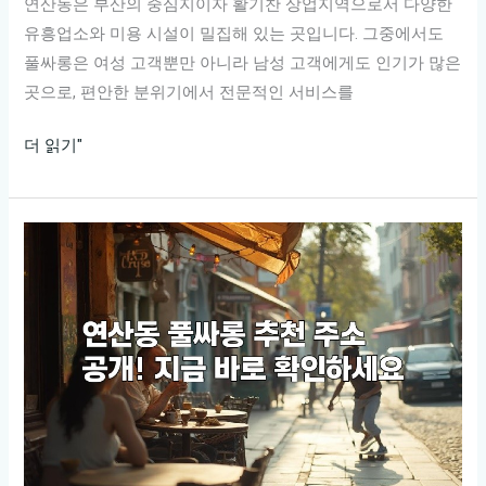
연산동은 부산의 중심지이자 활기찬 상업지역으로서 다양한
유흥업소와 미용 시설이 밀집해 있는 곳입니다. 그중에서도
풀싸롱은 여성 고객뿐만 아니라 남성 고객에게도 인기가 많은
곳으로, 편안한 분위기에서 전문적인 서비스를
연
더 읽기"
산
동
최
고
의
풀
싸
롱
추
천!
놓