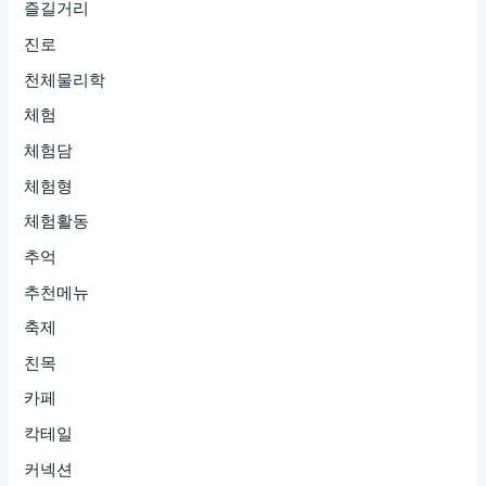
즐길거리
진로
천체물리학
체험
체험담
체험형
체험활동
추억
추천메뉴
축제
친목
카페
칵테일
커넥션