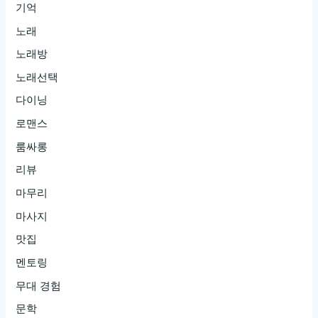
기억
노래
노래방
노래선택
다이닝
로맨스
룸싸롱
리뷰
마무리
마사지
맛집
멘토링
무대 경험
문학