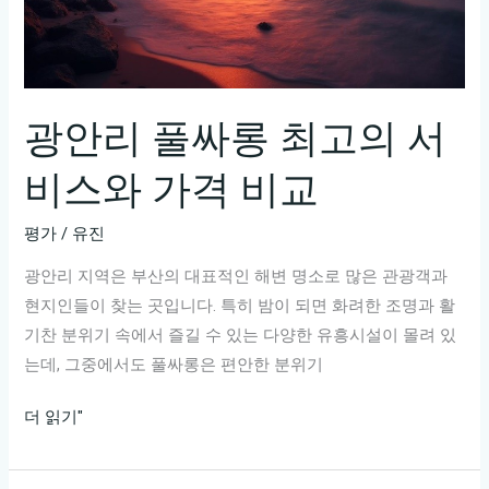
금
바
로
경
험
광안리 풀싸롱 최고의 서
하
비스와 가격 비교
세
요!
평가
/
유진
광안리 지역은 부산의 대표적인 해변 명소로 많은 관광객과
현지인들이 찾는 곳입니다. 특히 밤이 되면 화려한 조명과 활
기찬 분위기 속에서 즐길 수 있는 다양한 유흥시설이 몰려 있
는데, 그중에서도 풀싸롱은 편안한 분위기
광
더 읽기"
안
리