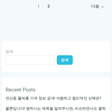
풀
1
2
다음
→
싸
롱
추
천
주
소
공
검색
개!
검색
지
금
바
로
Recent Posts
확
인
연산동 풀싸롱 가격 정보 공개! 저렴하고 합리적인 선택은?
하
물론입니다! 원하시는 제목을 알려주시면, 비슷하면서도 클릭
세