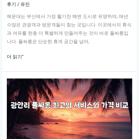
후기
/
유진
제
목
해운대는 부산에서 가장 활기찬 해변 도시로 유명하며, 매년
으
수많은 관광객과 방문객들이 찾는 곳입니다. 이곳에서의 휴식
로
과 여유를 한층 더 특별하게 만들어주는 것이 바로 풀싸롱입
바
니다. 풀싸롱은 단순한 휴게 공간을 넘어,
꿔
해
드
더 읽기"
운
리
대
겠
최
습
고
니
의
다.
풀
싸
롱,
지