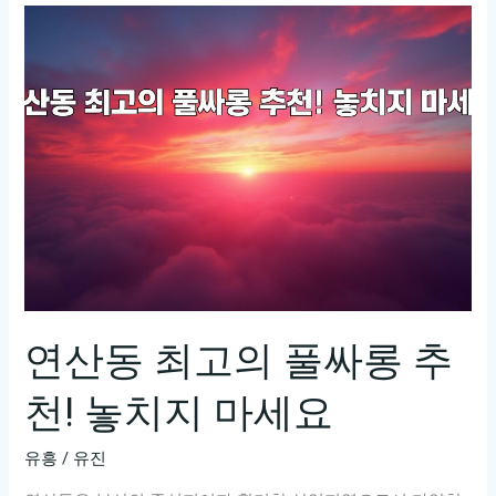
풀
싸
롱
최
고
의
서
비
스
와
가
격
연산동 최고의 풀싸롱 추
비
천! 놓치지 마세요
교
유흥
/
유진