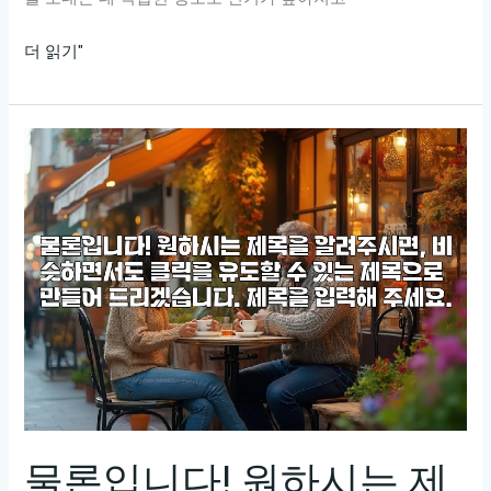
연
더 읽기"
산
동
풀
싸
롱
가
격
정
보
공
개!
저
렴
하
물론입니다! 원하시는 제