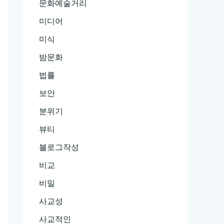
문화예술거리
미디어
미식
밤문화
법률
보안
분위기
뷰티
블로그작성
비교
비밀
사교성
사교적인