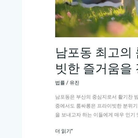
슷
하
면
서
도
남포동 최고의 
클
릭
빗한 즐거움을
을
유
법률
/
유진
도
할
남포동은 부산의 중심지로서 활기찬 밤
수
중에서도 룸싸롱은 프라이빗한 분위기
있
을 보내고자 하는 이들에게 매우 인기
는
제
남
더 읽기"