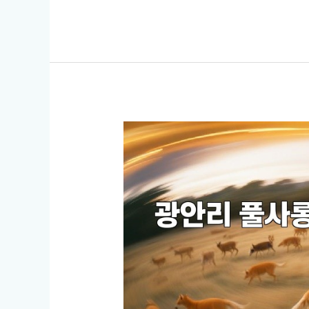
목
포
으
동
로
최
만
고
들
의
어
룸
드
싸
리
롱
겠
추
습
천!
니
프
다.
라
제
이
목
빗
을
한
입
즐