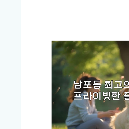
니
다!
원
하
시
는
제
목
을
알
려
주
시
면,
비