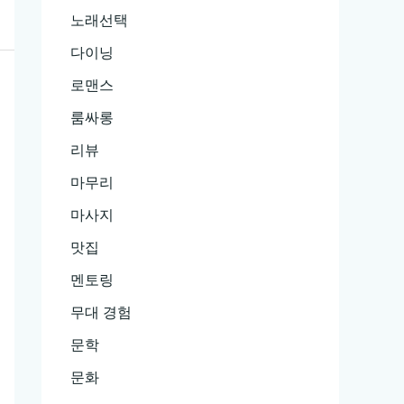
노래선택
다이닝
로맨스
룸싸롱
리뷰
마무리
마사지
맛집
멘토링
무대 경험
문학
문화