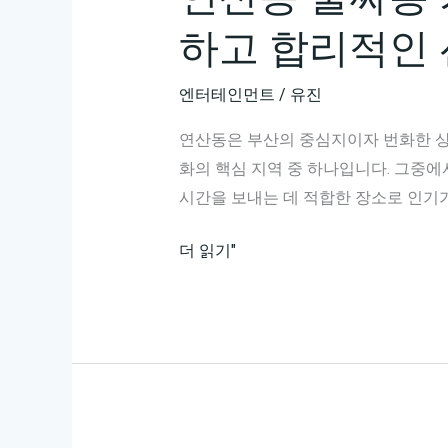
하고 합리적인 
엔터테인먼트
/
유진
연산동은 부산의 중심지이자 번화한 상
화의 핵심 지역 중 하나입니다. 그중
시간을 보내는 데 적합한 장소로 인기
연
더 읽기"
산
동
풀
싸
롱
가