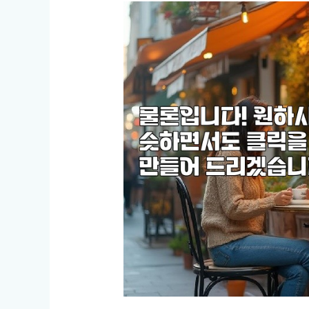
격
정
보
공
개!
저
렴
하
고
합
리
적
인
선
택
은?