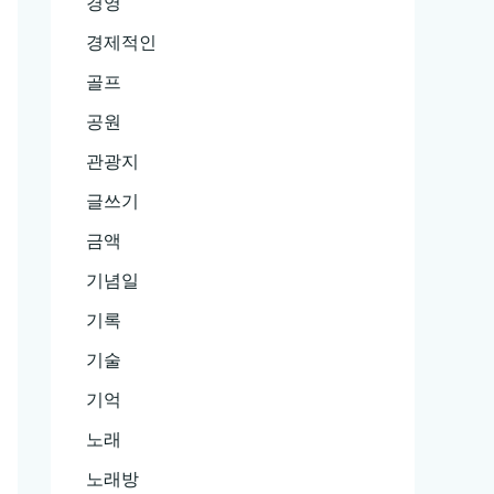
경영
경제적인
골프
공원
관광지
글쓰기
금액
기념일
기록
기술
기억
노래
노래방