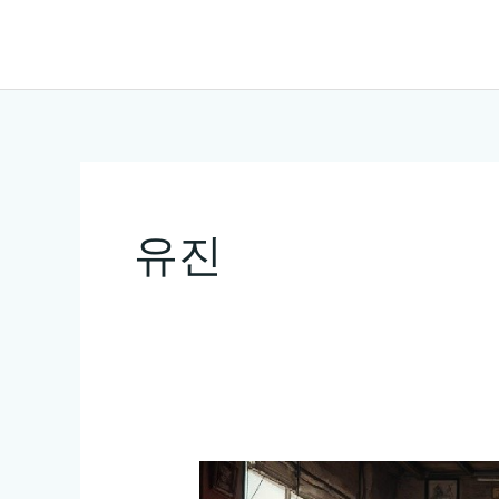
콘
텐
츠
로
건
너
뛰
유진
기