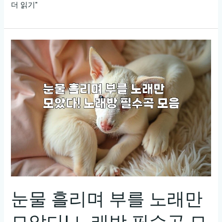
교
더 읽기"
대
노
래
방
요
금
표
눈물 흘리며 부를 노래만