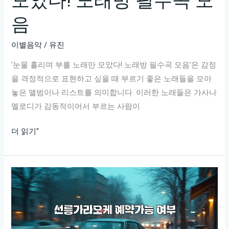
모았다! 노래방 필수곡 모
음
이별음악
/
유진
‘눈물 흘리며 부를 노래만 모았다! 노래방 필수곡 모음’은 감정
을 격정적으로 표현하고 싶을 때 부르기 좋은 노래들을 모아
놓은 앨범이나 리스트를 의미합니다. 이러한 노래들은 가사나
멜로디가 감동적이어서 부르는 사람이
눈
더 읽기"
물
흘
리
며
부
를
노