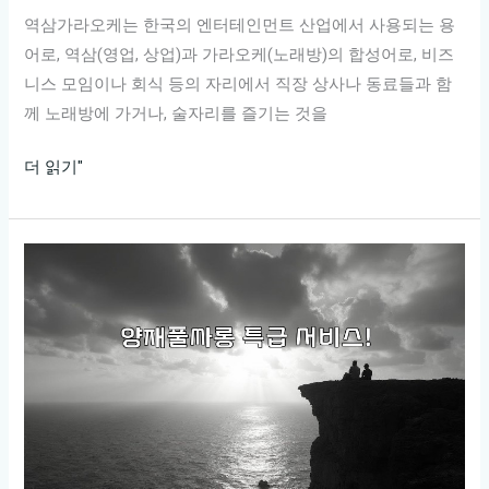
역삼가라오케는 한국의 엔터테인먼트 산업에서 사용되는 용
어로, 역삼(영업, 상업)과 가라오케(노래방)의 합성어로, 비즈
니스 모임이나 회식 등의 자리에서 직장 상사나 동료들과 함
께 노래방에 가거나, 술자리를 즐기는 것을
역
더 읽기"
삼
가
라
오
케
요
긴
정
보
어