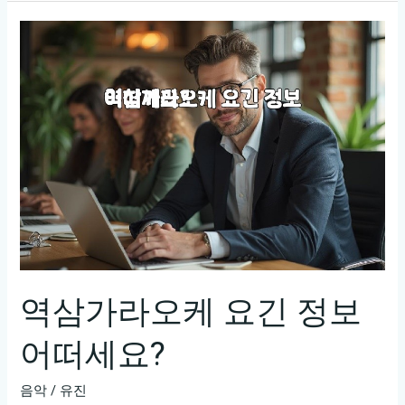
셔
츠
룸
요
금
표
역삼가라오케 요긴 정보
어떠세요?
음악
/
유진