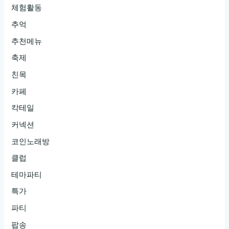
체험활동
추억
추천메뉴
축제
친목
카페
칵테일
커넥션
코인노래방
클럽
테마파티
특가
파티
팝송