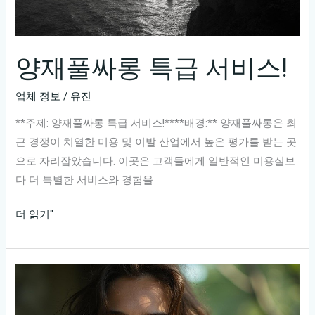
떠
세
요?
양재풀싸롱 특급 서비스!
업체 정보
/
유진
**주제: 양재풀싸롱 특급 서비스!****배경:** 양재풀싸롱은 최
근 경쟁이 치열한 미용 및 이발 산업에서 높은 평가를 받는 곳
으로 자리잡았습니다. 이곳은 고객들에게 일반적인 미용실보
다 더 특별한 서비스와 경험을
양
더 읽기"
재
풀
싸
롱
특