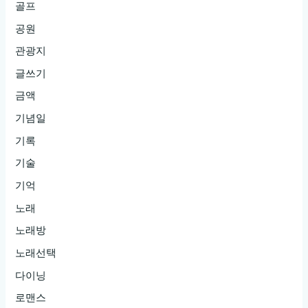
골프
공원
관광지
글쓰기
금액
기념일
기록
기술
기억
노래
노래방
노래선택
다이닝
로맨스