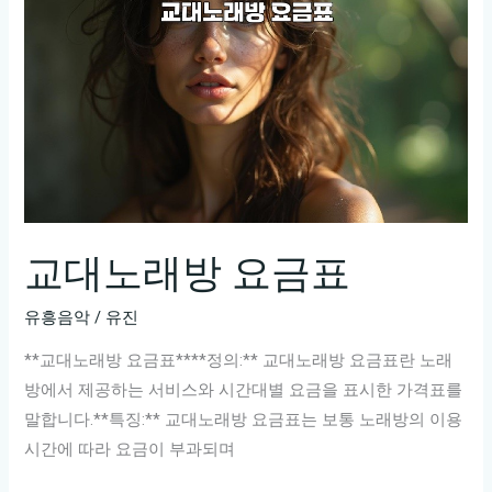
급
서
비
스!
교대노래방 요금표
유흥음악
/
유진
**교대노래방 요금표****정의:** 교대노래방 요금표란 노래
방에서 제공하는 서비스와 시간대별 요금을 표시한 가격표를
말합니다.**특징:** 교대노래방 요금표는 보통 노래방의 이용
시간에 따라 요금이 부과되며