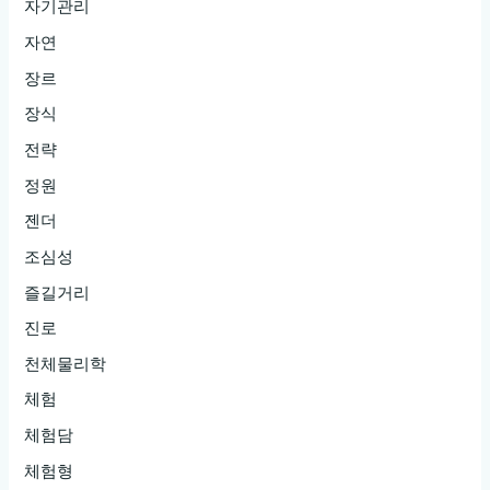
자기관리
자연
장르
장식
전략
정원
젠더
조심성
즐길거리
진로
천체물리학
체험
체험담
체험형