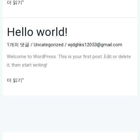
선
더 읽기"
릉
가
라
Hello world!
오
케
1개의 댓글
/
Uncategorized
/
wjdghks12053@gmail.com
예
Welcome to WordPress. This is your first post. Edit or delete
약
it, then start writing!
가
능
Hello
더 읽기"
여
world!
부