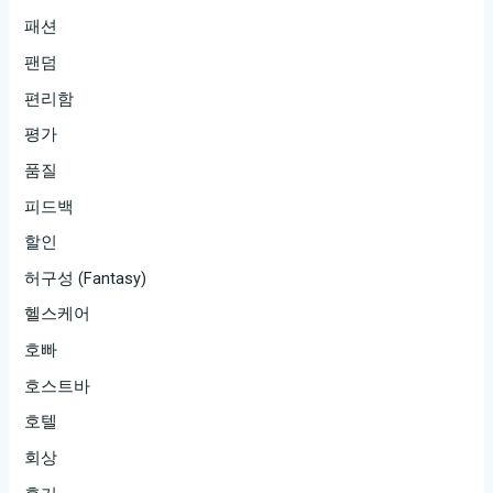
패션
팬덤
편리함
평가
품질
피드백
할인
허구성 (Fantasy)
헬스케어
호빠
호스트바
호텔
회상