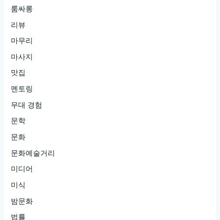
룸싸롱
리뷰
마무리
마사지
맛집
멘토링
무대 경험
문학
문화
문화예술거리
미디어
미식
밤문화
법률