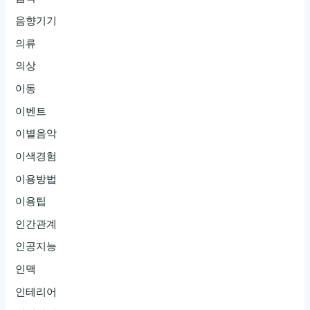
음향기기
의류
의상
이동
이벤트
이별음악
이색경험
이용방법
이용팁
인간관계
인공지능
인맥
인테리어