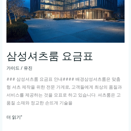
삼성셔츠룸 요금표
가이드
/
유진
### 삼성셔츠룸 요금표 안내#### 배경삼성셔츠룸은 맞춤
형 셔츠 제작을 위한 전문 가게로, 고객들에게 최상의 품질과
서비스를 제공하는 것을 모표로 하고 있습니다. 셔츠룸은 고
품질 소재와 정교한 손뜨개 기술을
삼
더 읽기"
성