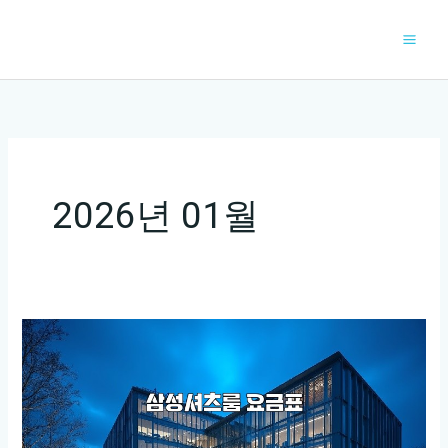
콘
텐
츠
로
건
너
뛰
기
2026년 01월