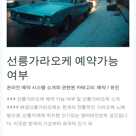
래
만
모
았
다!
노
래
선릉가라오케 예약가능
방
여부
필
수
온라인 예약 시스템 소개와 관련된 카테고리: 예약
/
유진
곡
모
### 선릉가라오케 예약 가능 여부 및 선릉가라오케 소개
음
#### 배경선릉가라오케는 한국의 전통적인 가라오케 노래
방으로, 선릉지역에 위치한 인기있는 엔터테인먼트 공간입니
다. 이곳은 한국의 가요부터 외국의 인기 곡