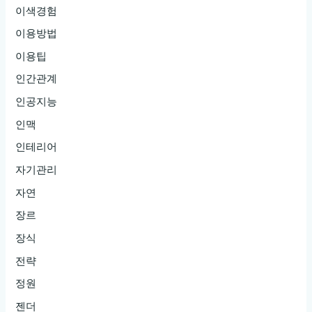
이색경험
이용방법
이용팁
인간관계
인공지능
인맥
인테리어
자기관리
자연
장르
장식
전략
정원
젠더