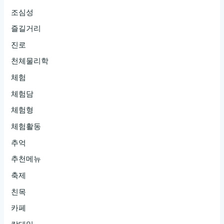
조심성
즐길거리
진로
천체물리학
체험
체험담
체험형
체험활동
추억
추천메뉴
축제
친목
카페