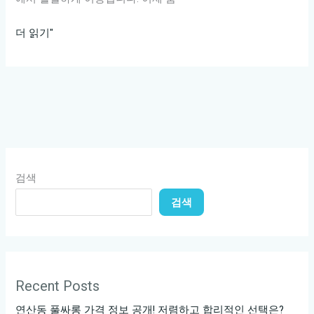
룸
더 읽기"
싸
롱
에
서
의
꼭
해
검색
야
검색
할
5
가
지!
빠
Recent Posts
르
연산동 풀싸롱 가격 정보 공개! 저렴하고 합리적인 선택은?