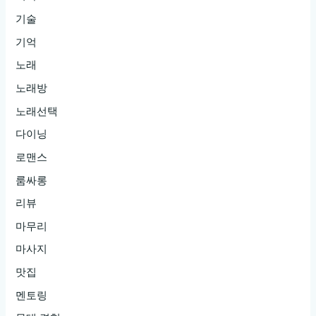
기술
기억
노래
노래방
노래선택
다이닝
로맨스
룸싸롱
리뷰
마무리
마사지
맛집
멘토링