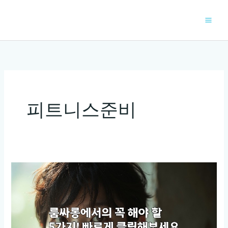
콘
텐
츠
로
건
너
뛰
기
피트니스준비