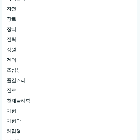
자연
장르
장식
전략
정원
젠더
조심성
즐길거리
진로
천체물리학
체험
체험담
체험형