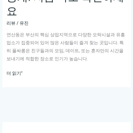
요
리뷰
/
유진
연산동은 부산의 핵심 상업지역으로 다양한 오락시설과 유흥
업소가 집중되어 있어 많은 사람들이 즐겨 찾는 곳입니다. 특
히 풀싸롱은 친구들과의 모임, 데이트, 또는 혼자만의 시간을
보내기에 적합한 장소로 인기가 높습니다.
연
더 읽기"
산
동
풀
싸
롱
추
천