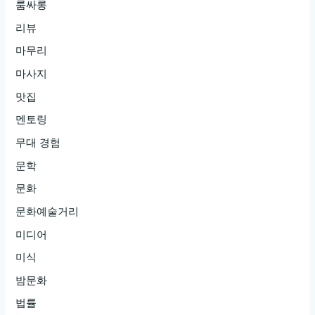
룸싸롱
리뷰
마무리
마사지
맛집
멘토링
무대 경험
문학
문화
문화예술거리
미디어
미식
밤문화
법률