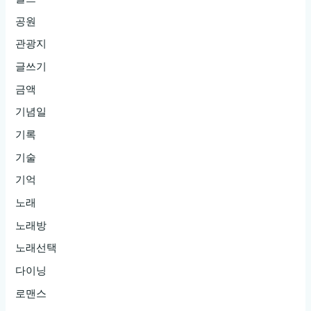
공원
관광지
글쓰기
금액
기념일
기록
기술
기억
노래
노래방
노래선택
다이닝
로맨스