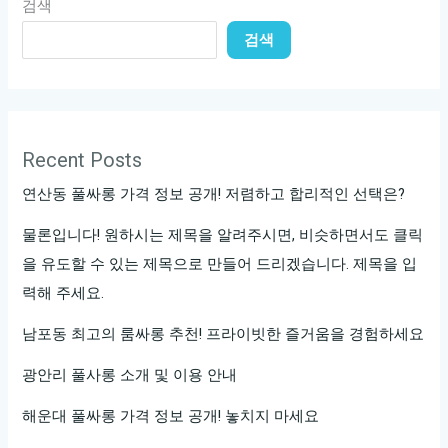
검색
주
검색
소
공
개!
지
금
Recent Posts
바
연산동 풀싸롱 가격 정보 공개! 저렴하고 합리적인 선택은?
로
확
물론입니다! 원하시는 제목을 알려주시면, 비슷하면서도 클릭
인
을 유도할 수 있는 제목으로 만들어 드리겠습니다. 제목을 입
하
력해 주세요.
세
남포동 최고의 룸싸롱 추천! 프라이빗한 즐거움을 경험하세요
요
광안리 풀사롱 소개 및 이용 안내
해운대 풀싸롱 가격 정보 공개! 놓치지 마세요