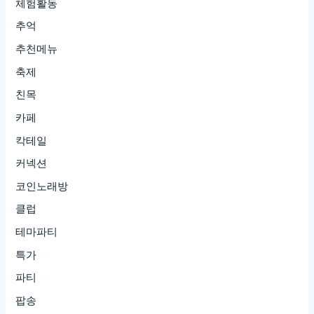
체험활동
추억
추천메뉴
축제
친목
카페
칵테일
커넥션
코인노래방
클럽
테마파티
특가
파티
팝송