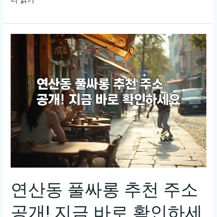
안
리
풀
싸
롱
최
고
의
서
비
스
와
가
격
연산동 풀싸롱 추천 주소
비
공개! 지금 바로 확인하세
교