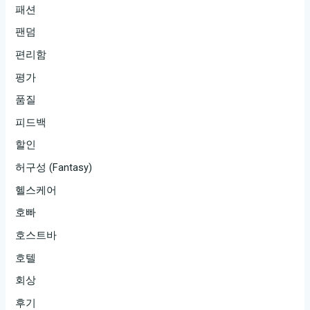
패션
팬덤
편리함
평가
품질
피드백
할인
허구성 (Fantasy)
헬스케어
호빠
호스트바
호텔
회상
후기