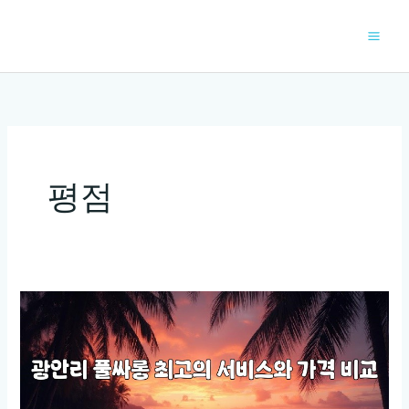
콘
텐
츠
로
건
너
뛰
기
평점