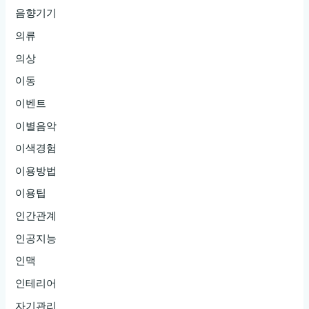
음향기기
의류
의상
이동
이벤트
이별음악
이색경험
이용방법
이용팁
인간관계
인공지능
인맥
인테리어
자기관리