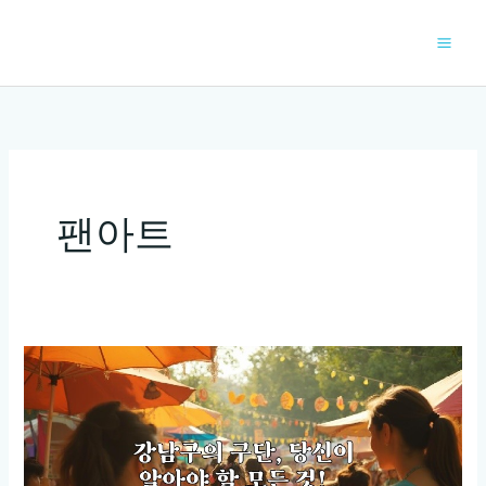
콘
텐
츠
로
건
너
뛰
기
팬아트