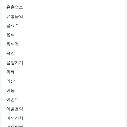
유흥업소
유흥음악
음료수
음식
음식점
음악
음향기기
의류
의상
이동
이벤트
이별음악
이색경험