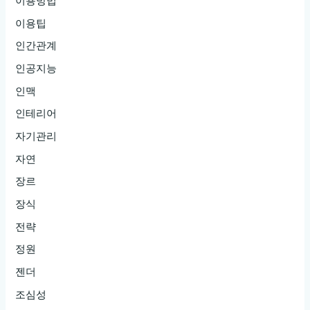
이용방법
이용팁
인간관계
인공지능
인맥
인테리어
자기관리
자연
장르
장식
전략
정원
젠더
조심성