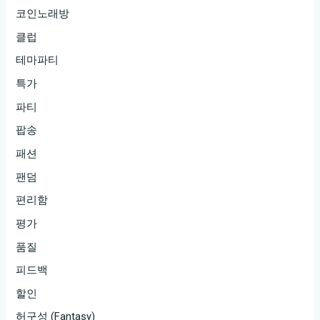
코인노래방
클럽
테마파티
특가
파티
팝송
패션
팬덤
편리함
평가
품질
피드백
할인
허구성 (Fantasy)