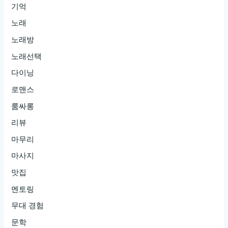
기억
노래
노래방
노래선택
다이닝
로맨스
룸싸롱
리뷰
마무리
마사지
맛집
멘토링
무대 경험
문학