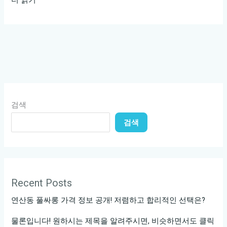
남
구
의
구
단,
당
신
검색
이
검색
알
아
야
할
모
Recent Posts
든
연산동 풀싸롱 가격 정보 공개! 저렴하고 합리적인 선택은?
것!
물론입니다! 원하시는 제목을 알려주시면, 비슷하면서도 클릭