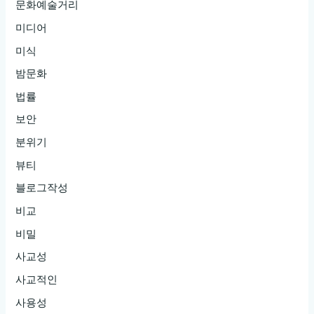
문화예술거리
미디어
미식
밤문화
법률
보안
분위기
뷰티
블로그작성
비교
비밀
사교성
사교적인
사용성