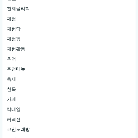
천체물리학
체험
체험담
체험형
체험활동
추억
추천메뉴
축제
친목
카페
칵테일
커넥션
코인노래방