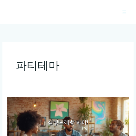
콘
텐
츠
로
건
너
뛰
기
파티테마