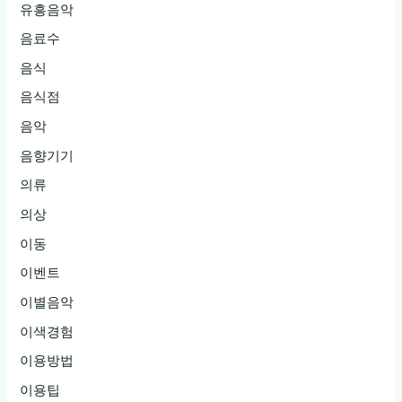
유흥음악
음료수
음식
음식점
음악
음향기기
의류
의상
이동
이벤트
이별음악
이색경험
이용방법
이용팁