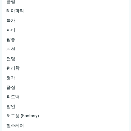
클럽
테마파티
특가
파티
팝송
패션
팬덤
편리함
평가
품질
피드백
할인
허구성 (Fantasy)
헬스케어