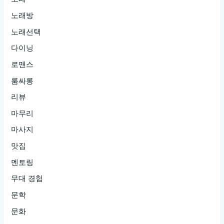
노래방
노래선택
다이닝
로맨스
룸싸롱
리뷰
마무리
마사지
맛집
멘토링
무대 경험
문학
문화