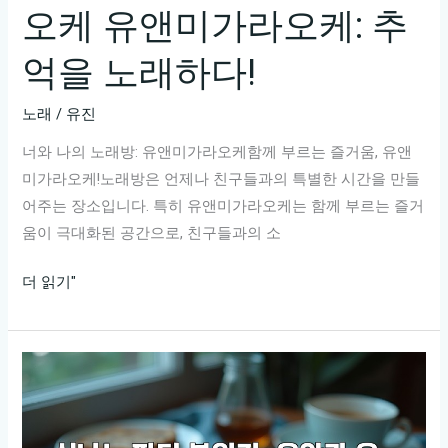
오케 유앤미가라오케: 추
억을 노래하다!
노래
/
유진
너와 나의 노래방: 유앤미가라오케함께 부르는 즐거움, 유앤
미가라오케!노래방은 언제나 친구들과의 특별한 시간을 만들
어주는 장소입니다. 특히 유앤미가라오케는 함께 부르는 즐거
움이 극대화된 공간으로, 친구들과의 소
너
더 읽기"
와
나
의
노
래
방: