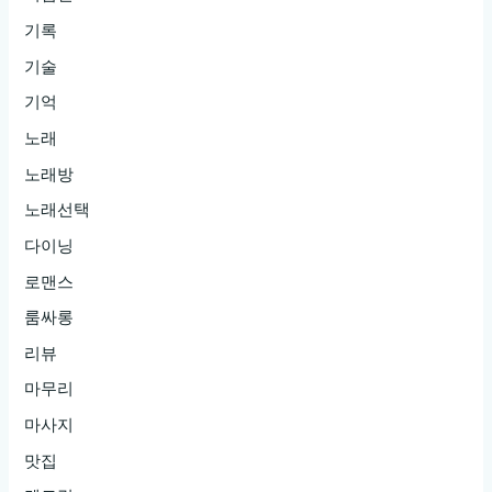
기록
기술
기억
노래
노래방
노래선택
다이닝
로맨스
룸싸롱
리뷰
마무리
마사지
맛집