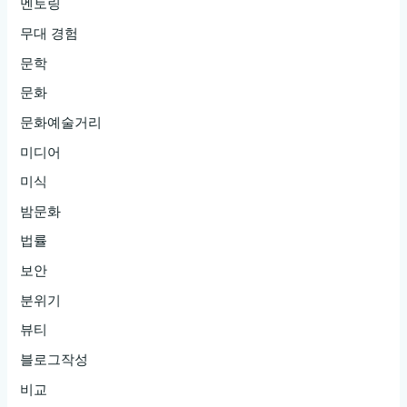
멘토링
무대 경험
문학
문화
문화예술거리
미디어
미식
밤문화
법률
보안
분위기
뷰티
블로그작성
비교