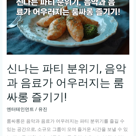
유
앤
미
가
라
오
케
함
신나는 파티 분위기, 음악
께
과 음료가 어우러지는 룸
부
르
싸롱 즐기기!
는
즐
엔터테인먼트
/
유진
거
룸싸롱은 음악과 음료가 어우러지는 파티 분위기를 즐길 수
움,
있는 공간으로, 소규모 그룹이 모여 즐거운 시간을 보낼 수 있
유