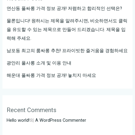
어
특
연산동 풀싸롱 가격 정보 공개! 저렴하고 합리적인 선택은?
우
별
러
물론입니다! 원하시는 제목을 알려주시면, 비슷하면서도 클릭
한
지
을 유도할 수 있는 제목으로 만들어 드리겠습니다. 제목을 입
노
는
래
력해 주세요.
룸
시
남포동 최고의 룸싸롱 추천! 프라이빗한 즐거움을 경험하세요
싸
간
롱
너
광안리 풀사롱 소개 및 이용 안내
즐
와
해운대 풀싸롱 가격 정보 공개! 놓치지 마세요
기
나
기!
의
노
래
Recent Comments
파
티:
Hello world!
의
A WordPress Commenter
유