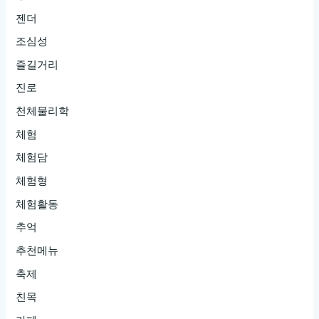
젠더
조심성
즐길거리
진로
천체물리학
체험
체험담
체험형
체험활동
추억
추천메뉴
축제
친목