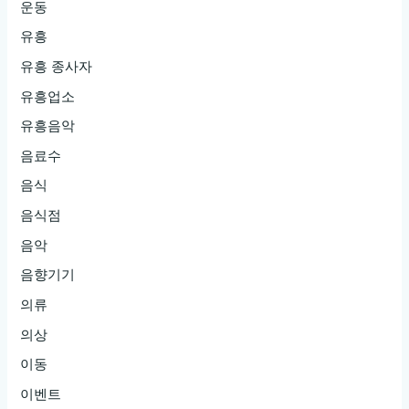
운동
유흥
유흥 종사자
유흥업소
유흥음악
음료수
음식
음식점
음악
음향기기
의류
의상
이동
이벤트