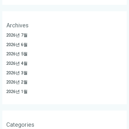
앤
미
가
라
Archives
오
2026년 7월
케
2026년 6월
유
2026년 5월
앤
미
2026년 4월
가
2026년 3월
라
2026년 2월
오
2026년 1월
케:
추
억
을
Categories
노