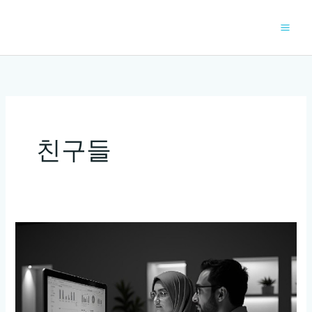
콘
텐
츠
로
건
너
뛰
기
친구들