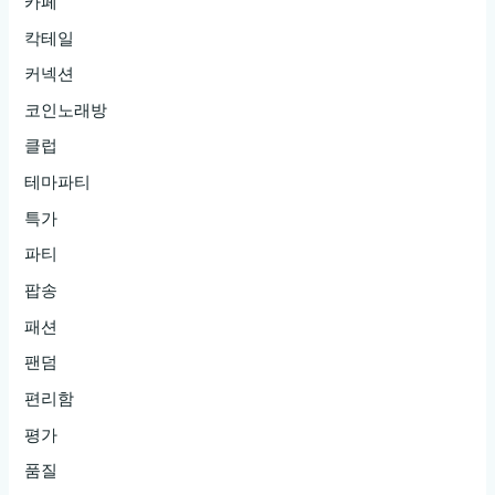
카페
칵테일
커넥션
코인노래방
클럽
테마파티
특가
파티
팝송
패션
팬덤
편리함
평가
품질