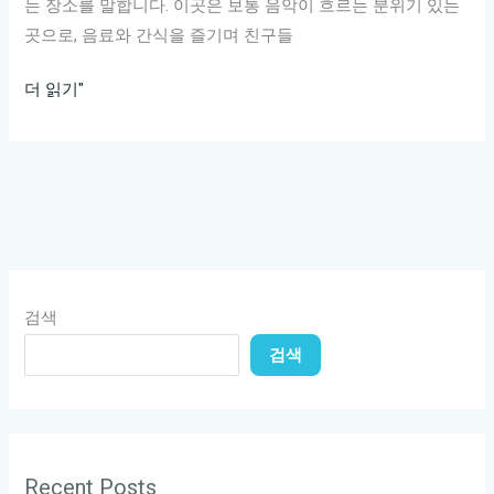
는 장소를 말합니다. 이곳은 보통 음악이 흐르는 분위기 있는
앤
곳으로, 음료와 간식을 즐기며 친구들
미
가
신
더 읽기"
라
나
오
는
케!
파
유
티
앤
분
미
위
가
기,
라
검색
음
오
검색
악
케:
과
친
음
구
료
와
가
의
Recent Posts