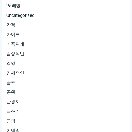
래
'노래방'
하
Uncategorized
다!
가격
가이드
가족관계
감성적인
경영
경제적인
골프
공원
관광지
글쓰기
금액
기념일