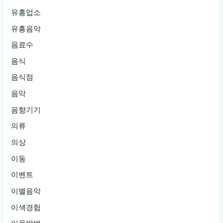
유흥업소
유흥음악
음료수
음식
음식점
음악
음향기기
의류
의상
이동
이벤트
이별음악
이색경험