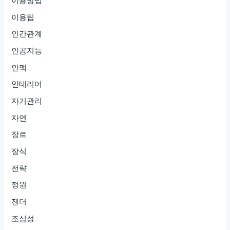
이용방법
이용팁
인간관계
인공지능
인맥
인테리어
자기관리
자연
장르
장식
전략
정원
젠더
조심성