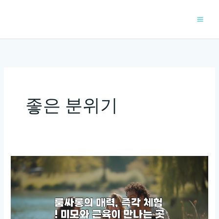
콘
텐
츠
로
건
너
뛰
기
좋은 분위기