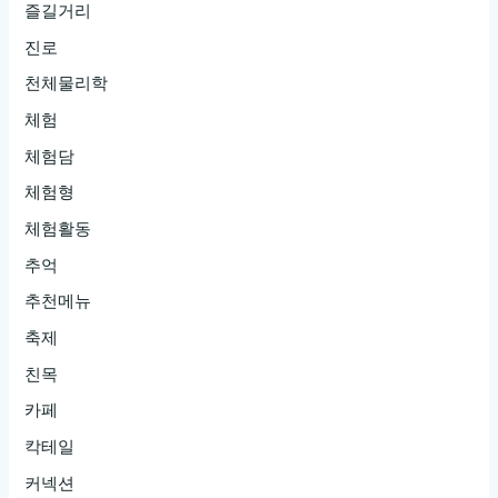
즐길거리
진로
천체물리학
체험
체험담
체험형
체험활동
추억
추천메뉴
축제
친목
카페
칵테일
커넥션