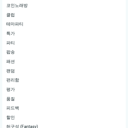
코인노래방
클럽
테마파티
특가
파티
팝송
패션
팬덤
편리함
평가
품질
피드백
할인
허구성 (Fantasy)