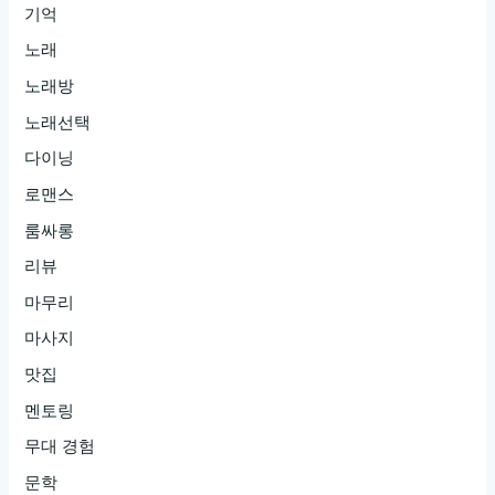
기억
노래
노래방
노래선택
다이닝
로맨스
룸싸롱
리뷰
마무리
마사지
맛집
멘토링
무대 경험
문학