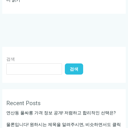
싸
롱
의
매
력,
즉
각
검색
체
검색
험!
미
모
와
근
Recent Posts
육
연산동 풀싸롱 가격 정보 공개! 저렴하고 합리적인 선택은?
이
만
물론입니다! 원하시는 제목을 알려주시면, 비슷하면서도 클릭