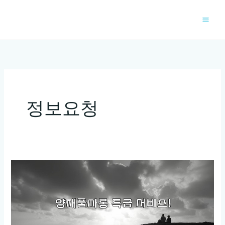
콘
텐
츠
로
건
너
뛰
기
정보요청