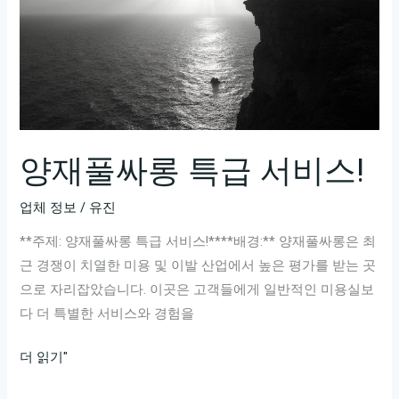
양재풀싸롱 특급 서비스!
업체 정보
/
유진
**주제: 양재풀싸롱 특급 서비스!****배경:** 양재풀싸롱은 최
근 경쟁이 치열한 미용 및 이발 산업에서 높은 평가를 받는 곳
으로 자리잡았습니다. 이곳은 고객들에게 일반적인 미용실보
다 더 특별한 서비스와 경험을
양
더 읽기"
재