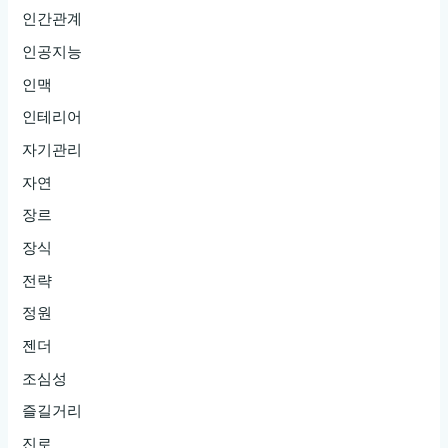
인간관계
인공지능
인맥
인테리어
자기관리
자연
장르
장식
전략
정원
젠더
조심성
즐길거리
진로