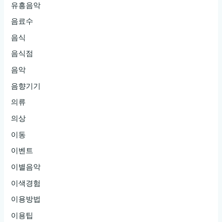
유흥음악
음료수
음식
음식점
음악
음향기기
의류
의상
이동
이벤트
이별음악
이색경험
이용방법
이용팁