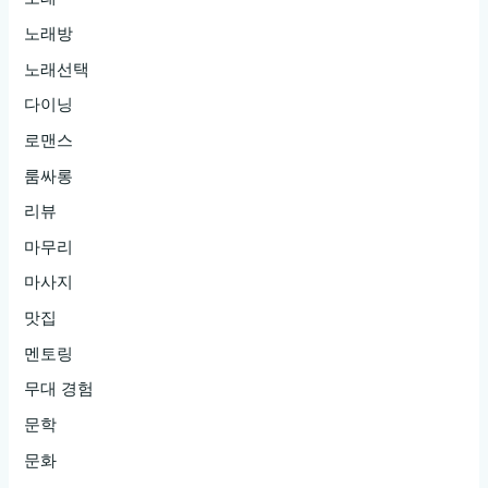
노래방
노래선택
다이닝
로맨스
룸싸롱
리뷰
마무리
마사지
맛집
멘토링
무대 경험
문학
문화