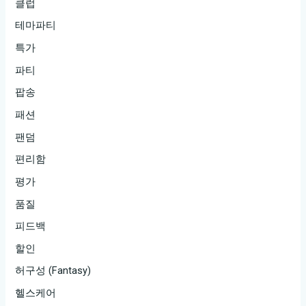
클럽
테마파티
특가
파티
팝송
패션
팬덤
편리함
평가
품질
피드백
할인
허구성 (Fantasy)
헬스케어