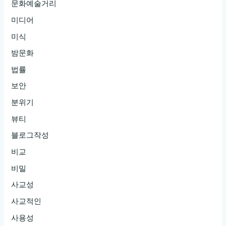
문화예술거리
미디어
미식
밤문화
법률
보안
분위기
뷰티
블로그작성
비교
비밀
사교성
사교적인
사용성