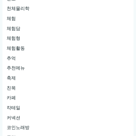
천체물리학
체험
체험담
체험형
체험활동
추억
추천메뉴
축제
친목
카페
칵테일
커넥션
코인노래방