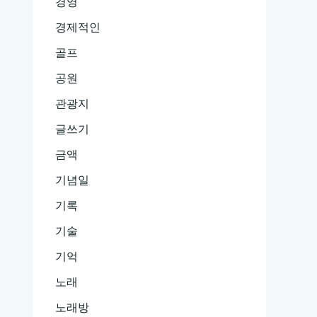
경영
경제적인
골프
공원
관광지
글쓰기
금액
기념일
기록
기술
기억
노래
노래방