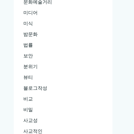
문화예술거리
미디어
미식
밤문화
법률
보안
분위기
뷰티
블로그작성
비교
비밀
사교성
사교적인