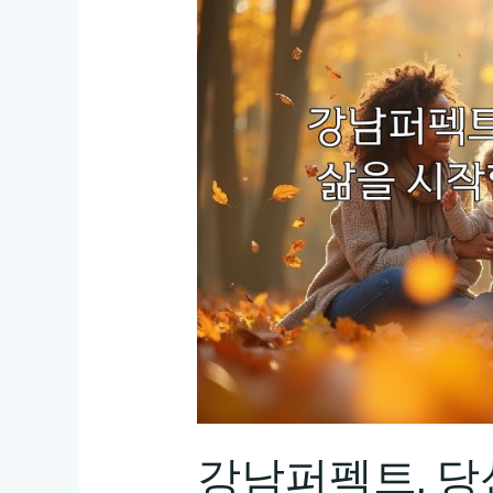
강남퍼펙트, 당