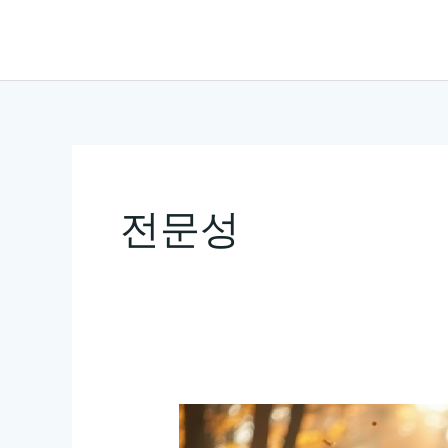
콘
텐
츠
로
건
너
뛰
전문성
기