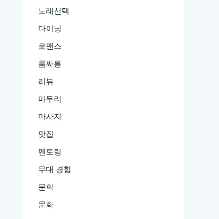
노래선택
다이닝
로맨스
룸싸롱
리뷰
마무리
마사지
맛집
멘토링
무대 경험
문학
문화