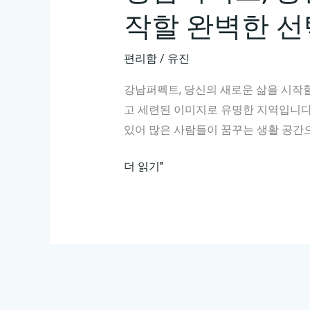
작할 완벽한 선
편리함
/
유진
강남퍼펙트, 당신의 새로운 삶을 시작
고 세련된 이미지로 유명한 지역입니다.
있어 많은 사람들이 꿈꾸는 생활 공간
강
더 읽기"
남
퍼
펙
트,
당
신
의