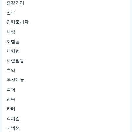
즐길거리
진로
천체물리학
체험
체험담
체험형
체험활동
추억
추천메뉴
축제
친목
카페
칵테일
커넥션