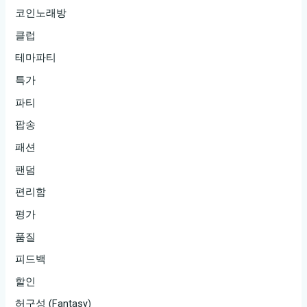
코인노래방
클럽
테마파티
특가
파티
팝송
패션
팬덤
편리함
평가
품질
피드백
할인
허구성 (Fantasy)