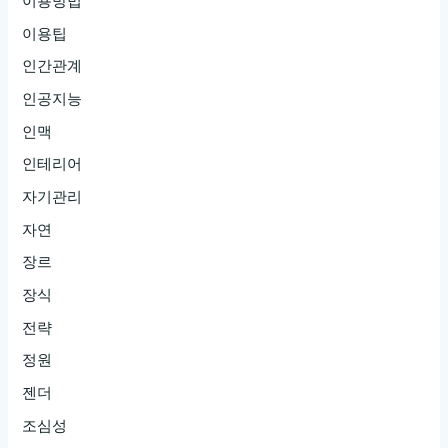
이용방법
이용팁
인간관계
인공지능
인맥
인테리어
자기관리
자연
장르
장식
전략
정원
젠더
조심성