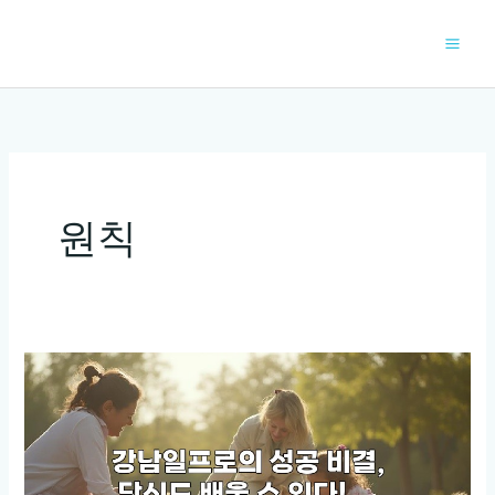
콘
텐
츠
로
건
너
뛰
기
원칙