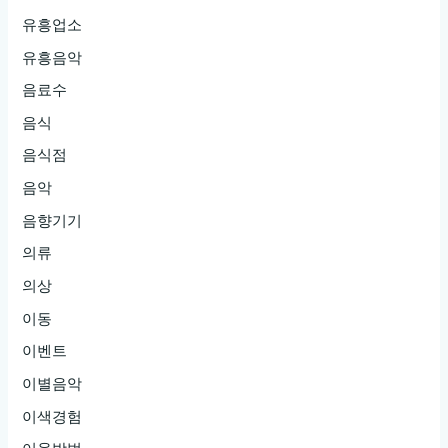
유흥업소
유흥음악
음료수
음식
음식점
음악
음향기기
의류
의상
이동
이벤트
이별음악
이색경험