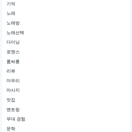
기억
노래
노래방
노래선택
다이닝
로맨스
룸싸롱
리뷰
마무리
마사지
맛집
멘토링
무대 경험
문학