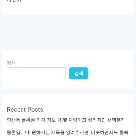
남
일
프
로
의
성
공
검색
비
검색
결,
당
신
도
배
Recent Posts
울
연산동 풀싸롱 가격 정보 공개! 저렴하고 합리적인 선택은?
수
있
물론입니다! 원하시는 제목을 알려주시면, 비슷하면서도 클릭