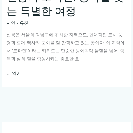
는
는 특별한 여정
도
심
자연
/
유진
속
모
선릉은 서울의 강남구에 위치한 지역으로, 현대적인 도시 풍
험!
경과 함께 역사와 문화를 잘 간직하고 있는 곳이다. 이 지역에
서 ‘도파민’이라는 키워드는 단순한 생화학적 물질을 넘어, 행
복과 삶의 질을 향상시키는 중요한 요
선
더 읽기"
릉
의
도
파
민:
행
복