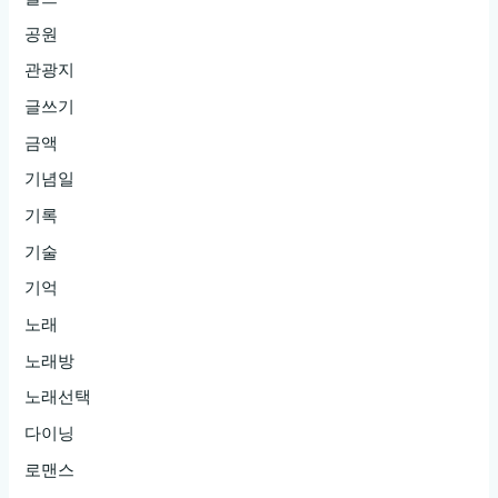
공원
관광지
글쓰기
금액
기념일
기록
기술
기억
노래
노래방
노래선택
다이닝
로맨스