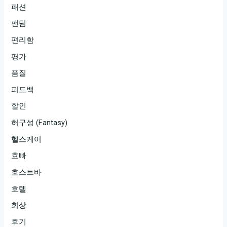
패션
팬덤
편리함
평가
품질
피드백
할인
허구성 (Fantasy)
헬스케어
호빠
호스트바
호텔
회상
후기