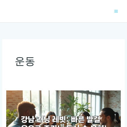
콘
텐
츠
로
건
너
뛰
기
운동