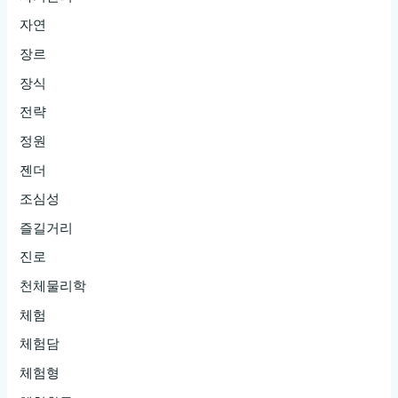
자연
장르
장식
전략
정원
젠더
조심성
즐길거리
진로
천체물리학
체험
체험담
체험형