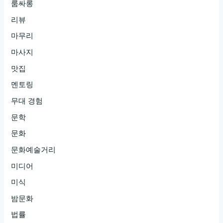
룸싸롱
리뷰
마무리
마사지
맛집
멘토링
무대 경험
문학
문화
문화예술거리
미디어
미식
밤문화
법률