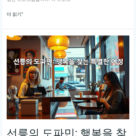
강
더 읽기"
남
러
닝
레
빗:
빠
른
발
걸
음
으
로
즐
기
선릉의 도파민: 행복을 찾