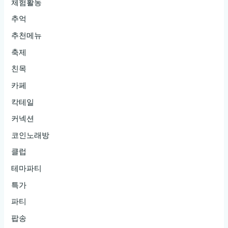
체험활동
추억
추천메뉴
축제
친목
카페
칵테일
커넥션
코인노래방
클럽
테마파티
특가
파티
팝송