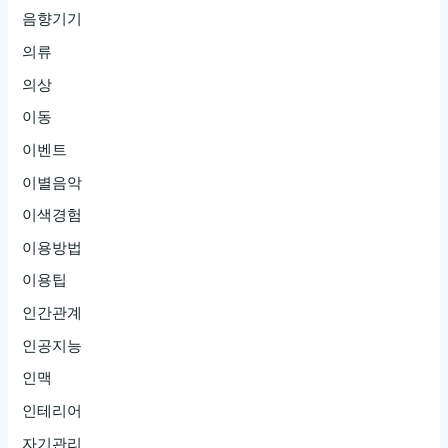
음향기기
의류
의상
이동
이벤트
이별음악
이색경험
이용방법
이용팁
인간관계
인공지능
인맥
인테리어
자기관리