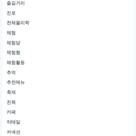
즐길거리
진로
천체물리학
체험
체험담
체험형
체험활동
추억
추천메뉴
축제
친목
카페
칵테일
커넥션