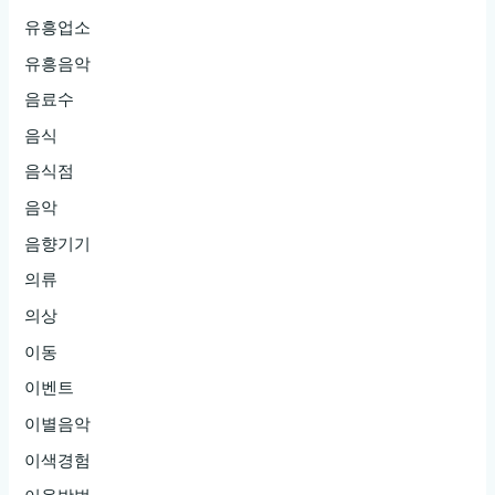
유흥업소
유흥음악
음료수
음식
음식점
음악
음향기기
의류
의상
이동
이벤트
이별음악
이색경험