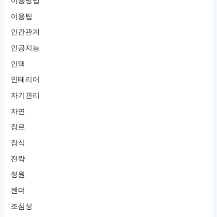
이용방법
이용팁
인간관계
인공지능
인맥
인테리어
자기관리
자연
장르
장식
전략
정원
젠더
조심성