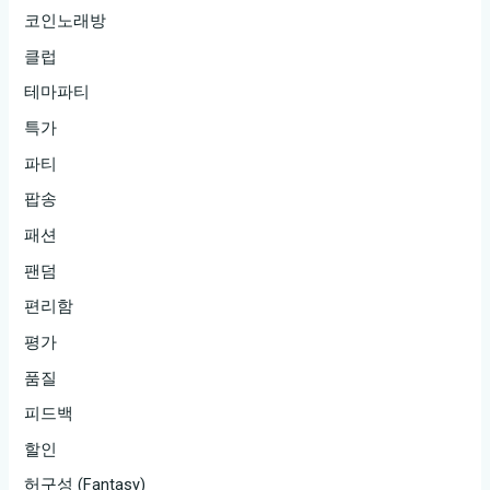
코인노래방
클럽
테마파티
특가
파티
팝송
패션
팬덤
편리함
평가
품질
피드백
할인
허구성 (Fantasy)