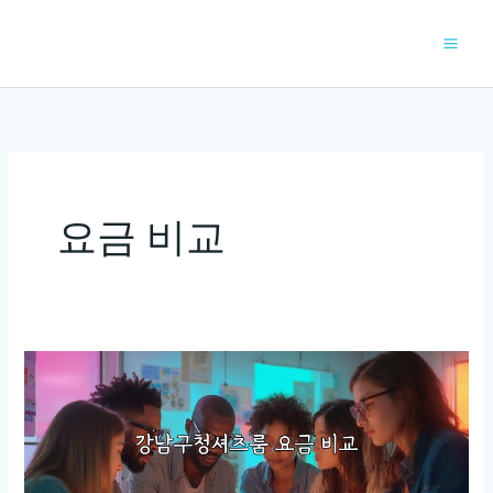
콘
텐
츠
로
건
너
뛰
기
요금 비교