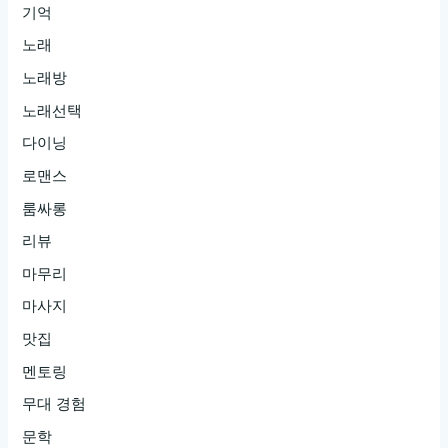
기억
노래
노래방
노래선택
다이닝
로맨스
룸싸롱
리뷰
마무리
마사지
맛집
멘토링
무대 경험
문학