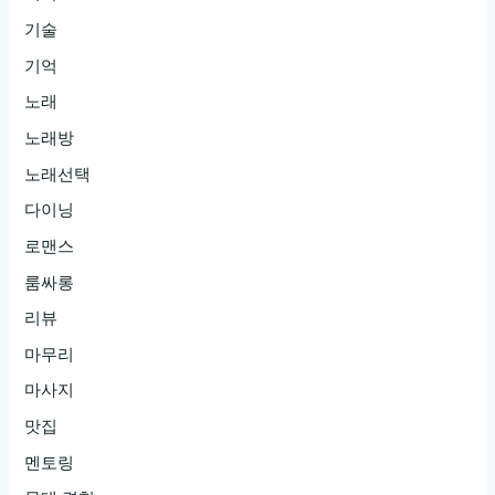
기술
기억
노래
노래방
노래선택
다이닝
로맨스
룸싸롱
리뷰
마무리
마사지
맛집
멘토링