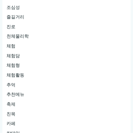
조심성
즐길거리
진로
천체물리학
체험
체험담
체험형
체험활동
추억
추천메뉴
축제
친목
카페