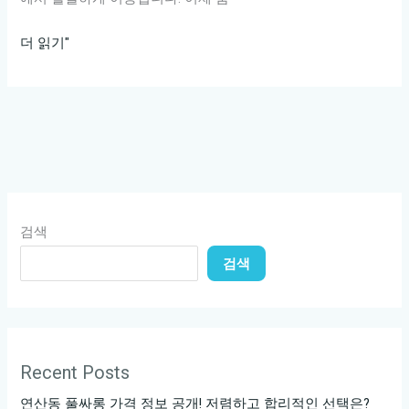
룸
더 읽기"
싸
롱
에
서
의
꼭
해
검색
야
검색
할
5
가
지!
빠
Recent Posts
르
연산동 풀싸롱 가격 정보 공개! 저렴하고 합리적인 선택은?