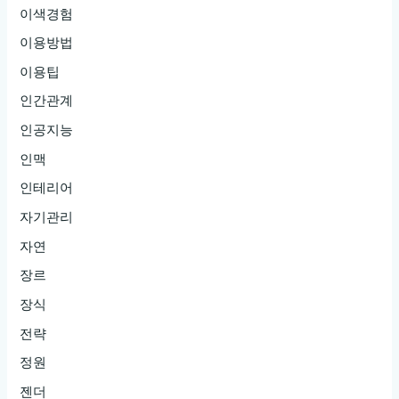
이색경험
이용방법
이용팁
인간관계
인공지능
인맥
인테리어
자기관리
자연
장르
장식
전략
정원
젠더