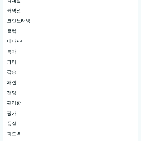
칵테일
커넥션
코인노래방
클럽
테마파티
특가
파티
팝송
패션
팬덤
편리함
평가
품질
피드백