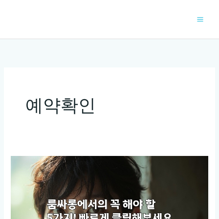
콘
텐
츠
로
건
너
뛰
기
예약확인