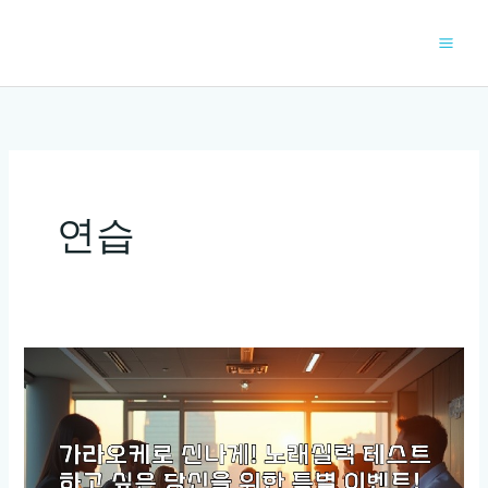
콘
텐
츠
로
건
너
뛰
기
연습