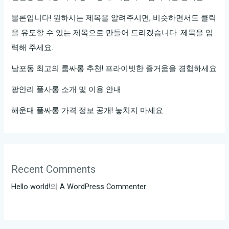
하
고
물론입니다! 원하시는 제목을 알려주시면, 비슷하면서도 클릭
싶
을 유도할 수 있는 제목으로 만들어 드리겠습니다. 제목을 입
은
력해 주세요.
당
남포동 최고의 룸싸롱 추천! 프라이빗한 즐거움을 경험하세요
신
을
광안리 풀사롱 소개 및 이용 안내
위
해운대 풀싸롱 가격 정보 공개! 놓치지 마세요
한
특
별
이
벤
Recent Comments
트!
Hello world!
의
A WordPress Commenter