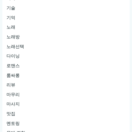
기술
기억
노래
노래방
노래선택
다이닝
로맨스
룸싸롱
리뷰
마무리
마사지
맛집
멘토링