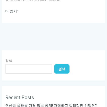
가
더 읽기"
라
오
케
로
신
나
게!
검색
노
검색
래
실
력
테
스
Recent Posts
트
연산동 풀싸롱 가격 정보 공개! 저렴하고 합리적인 선택은?