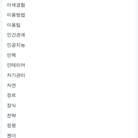
이색경험
이용방법
이용팁
인간관계
인공지능
인맥
인테리어
자기관리
자연
장르
장식
전략
정원
젠더