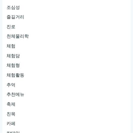
조심성
즐길거리
진로
천체물리학
체험
체험담
체험형
체험활동
추억
추천메뉴
축제
친목
카페