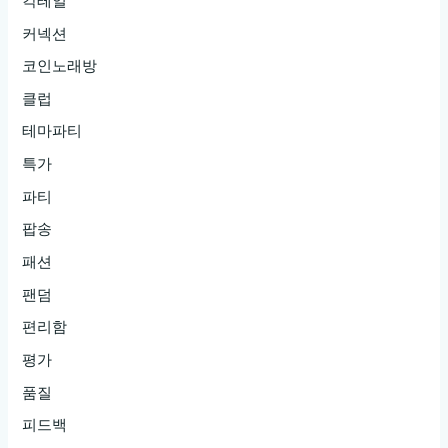
칵테일
커넥션
코인노래방
클럽
테마파티
특가
파티
팝송
패션
팬덤
편리함
평가
품질
피드백