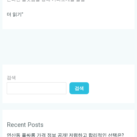
신
더 읽기"
사
가
라
오
케
대
신
검색
하
검색
지
못
할
매
력
Recent Posts
을
연산동 풀싸롱 가격 정보 공개! 저렴하고 합리적인 선택은?