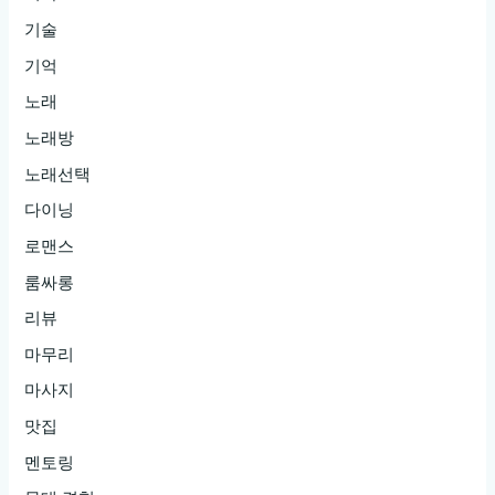
기술
기억
노래
노래방
노래선택
다이닝
로맨스
룸싸롱
리뷰
마무리
마사지
맛집
멘토링