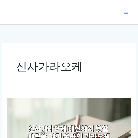
콘
텐
츠
로
건
너
뛰
기
신사가라오케