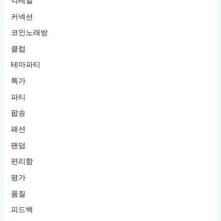
칵테일
커넥션
코인노래방
클럽
테마파티
특가
파티
팝송
패션
팬덤
편리함
평가
품질
피드백