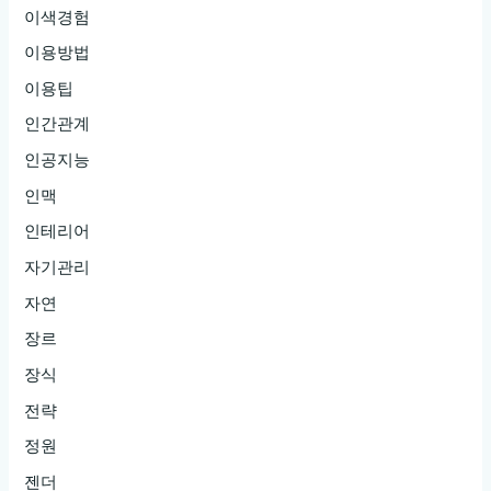
이색경험
이용방법
이용팁
인간관계
인공지능
인맥
인테리어
자기관리
자연
장르
장식
전략
정원
젠더