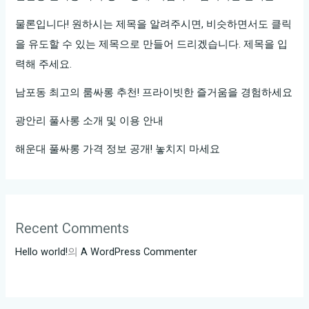
가
진
물론입니다! 원하시는 제목을 알려주시면, 비슷하면서도 클릭
온
을 유도할 수 있는 제목으로 만들어 드리겠습니다. 제목을 입
라
력해 주세요.
인
남포동 최고의 룸싸롱 추천! 프라이빗한 즐거움을 경험하세요
가
라
광안리 풀사롱 소개 및 이용 안내
오
해운대 풀싸롱 가격 정보 공개! 놓치지 마세요
케
Recent Comments
Hello world!
의
A WordPress Commenter