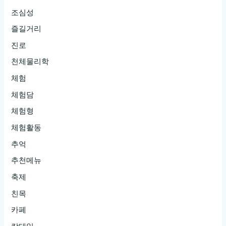
조심성
즐길거리
진로
천체물리학
체험
체험담
체험형
체험활동
추억
추천메뉴
축제
친목
카페