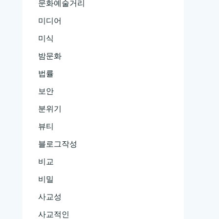
문화예술거리
미디어
미식
밤문화
법률
보안
분위기
뷰티
블로그작성
비교
비밀
사교성
사교적인