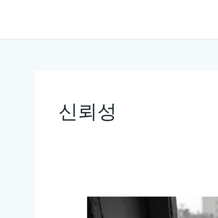
콘
텐
츠
로
건
너
뛰
신뢰성
기