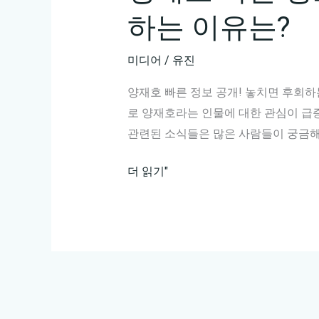
하는 이유는?
미디어
/
유진
양재호 빠른 정보 공개! 놓치면 후회하
로 양재호라는 인물에 대한 관심이 급
관련된 소식들은 많은 사람들이 궁금
양
더 읽기"
재
호
빠
른
정
보
공