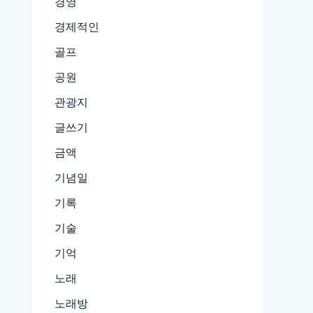
경영
경제적인
골프
공원
관광지
글쓰기
금액
기념일
기록
기술
기억
노래
노래방