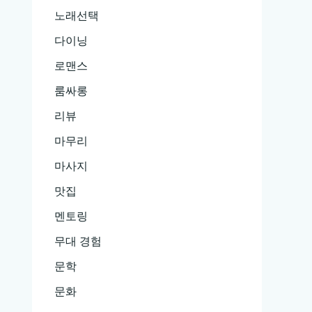
노래선택
다이닝
로맨스
룸싸롱
리뷰
마무리
마사지
맛집
멘토링
무대 경험
문학
문화