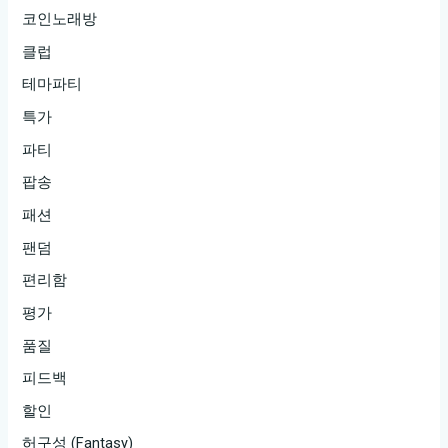
코인노래방
클럽
테마파티
특가
파티
팝송
패션
팬덤
편리함
평가
품질
피드백
할인
허구성 (Fantasy)