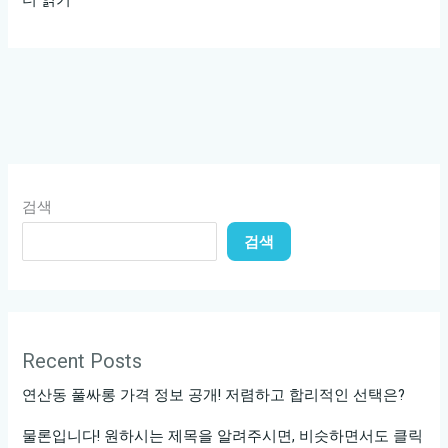
남
텐
프
로
에
서
특
검색
별
검색
한
밤
을
즐
기
Recent Posts
는
연산동 풀싸롱 가격 정보 공개! 저렴하고 합리적인 선택은?
법!
물론입니다! 원하시는 제목을 알려주시면, 비슷하면서도 클릭