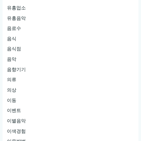
유흥업소
유흥음악
음료수
음식
음식점
음악
음향기기
의류
의상
이동
이벤트
이별음악
이색경험