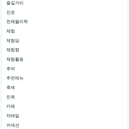
즐길거리
진로
천체물리학
체험
체험담
체험형
체험활동
추억
추천메뉴
축제
친목
카페
칵테일
커넥션