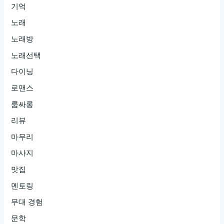
기억
노래
노래방
노래선택
다이닝
로맨스
룸싸롱
리뷰
마무리
마사지
맛집
멘토링
무대 경험
문학