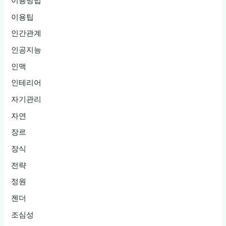
이용방법
이용팁
인간관계
인공지능
인맥
인테리어
자기관리
자연
장르
장식
전략
정원
젠더
조심성