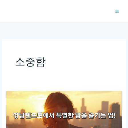
콘
텐
츠
로
건
너
뛰
기
소중함