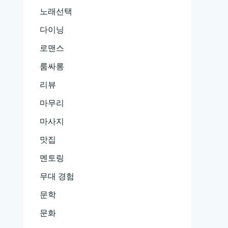
노래선택
다이닝
로맨스
룸싸롱
리뷰
마무리
마사지
맛집
멘토링
무대 경험
문학
문화