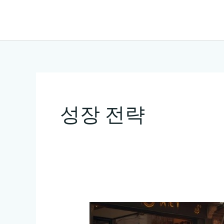
콘
텐
츠
로
건
너
뛰
성장 전략
기