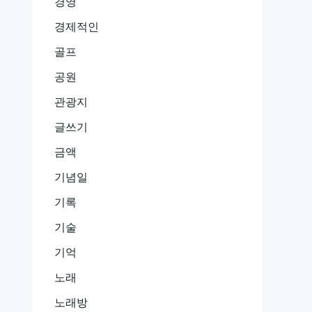
경영
경제적인
골프
공원
관광지
글쓰기
금액
기념일
기록
기술
기억
노래
노래방