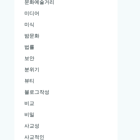
문화예술거리
미디어
미식
밤문화
법률
보안
분위기
뷰티
블로그작성
비교
비밀
사교성
사교적인