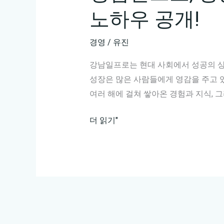
노하우 공개!
경영
/
유진
강남일프로는 현대 사회에서 성공의 상
성장은 많은 사람들에게 영감을 주고 
여러 해에 걸쳐 쌓아온 경험과 지식, 
강
더 읽기"
남
일
프
로,
성
공
의