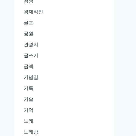
경영
경제적인
골프
공원
관광지
글쓰기
금액
기념일
기록
기술
기억
노래
노래방