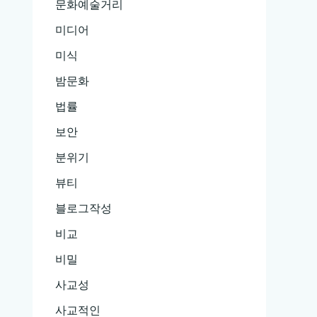
문화예술거리
미디어
미식
밤문화
법률
보안
분위기
뷰티
블로그작성
비교
비밀
사교성
사교적인