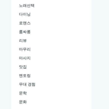
노래선택
다이닝
로맨스
룸싸롱
리뷰
마무리
마사지
맛집
멘토링
무대 경험
문학
문화