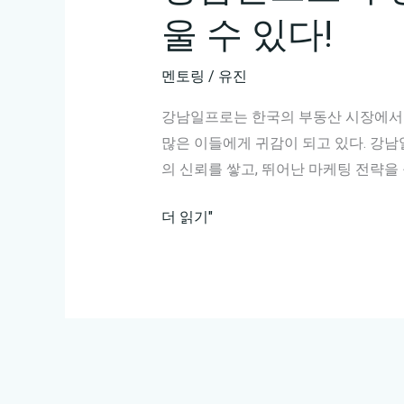
울 수 있다!
멘토링
/
유진
강남일프로는 한국의 부동산 시장에서 
많은 이들에게 귀감이 되고 있다. 강남
의 신뢰를 쌓고, 뛰어난 마케팅 전략을
강
더 읽기"
남
일
프
로
의
성
공