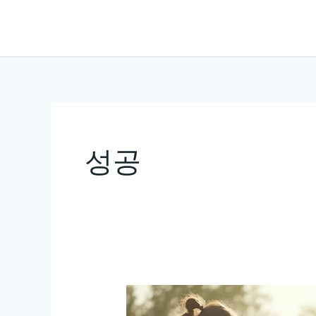
콘
텐
츠
로
건
너
뛰
성공
기