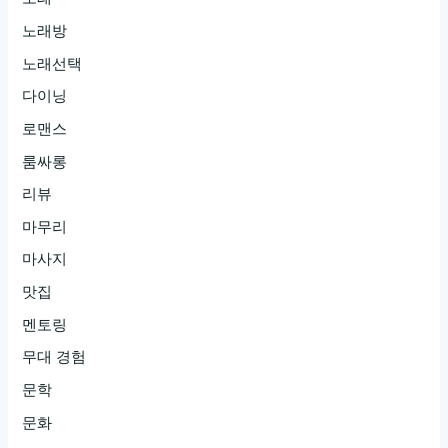
노래방
노래선택
다이닝
로맨스
룸싸롱
리뷰
마무리
마사지
맛집
멘토링
무대 경험
문학
문화