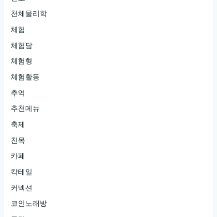
천체물리학
체험
체험담
체험형
체험활동
추억
추천메뉴
축제
친목
카페
칵테일
커넥션
코인노래방