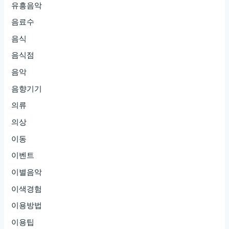
유흥음악
음료수
음식
음식점
음악
음향기기
의류
의상
이동
이벤트
이별음악
이색경험
이용방법
이용팁