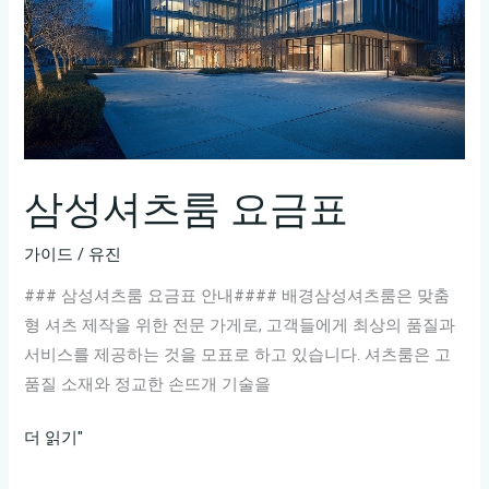
삼성셔츠룸 요금표
가이드
/
유진
### 삼성셔츠룸 요금표 안내#### 배경삼성셔츠룸은 맞춤
형 셔츠 제작을 위한 전문 가게로, 고객들에게 최상의 품질과
서비스를 제공하는 것을 모표로 하고 있습니다. 셔츠룸은 고
품질 소재와 정교한 손뜨개 기술을
삼
더 읽기"
성