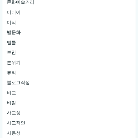
문화예술거리
미디어
미식
밤문화
법률
보안
분위기
뷰티
블로그작성
비교
비밀
사교성
사교적인
사용성