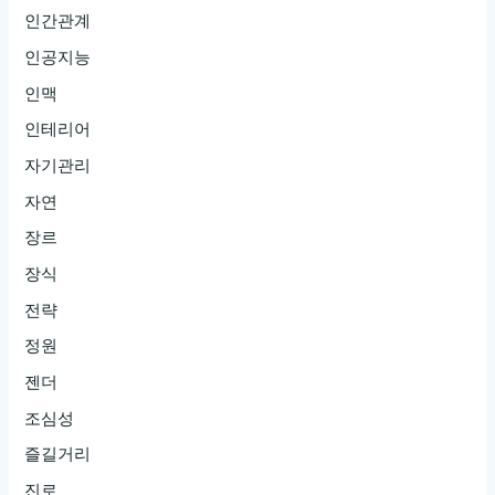
인간관계
인공지능
인맥
인테리어
자기관리
자연
장르
장식
전략
정원
젠더
조심성
즐길거리
진로