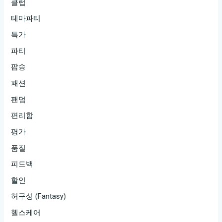
클럽
테마파티
특가
파티
팝송
패션
팬덤
편리함
평가
품질
피드백
할인
허구성 (Fantasy)
헬스케어