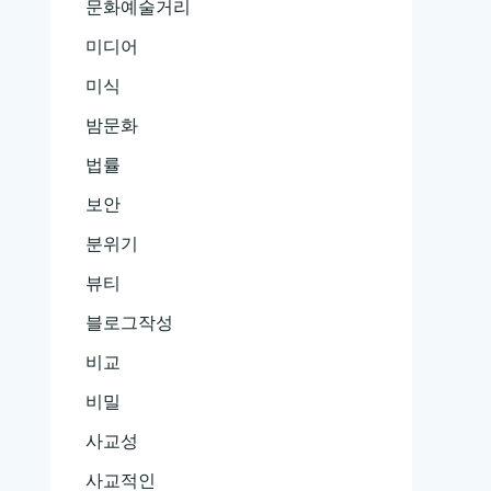
문화예술거리
미디어
미식
밤문화
법률
보안
분위기
뷰티
블로그작성
비교
비밀
사교성
사교적인