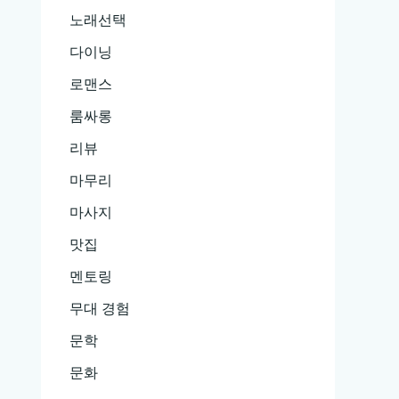
노래선택
다이닝
로맨스
룸싸롱
리뷰
마무리
마사지
맛집
멘토링
무대 경험
문학
문화