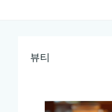
콘
텐
츠
로
건
너
뛰
뷰티
기