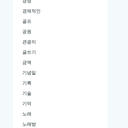
경영
경제적인
골프
공원
관광지
글쓰기
금액
기념일
기록
기술
기억
노래
노래방