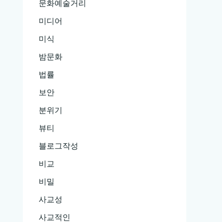
문화예술거리
미디어
미식
밤문화
법률
보안
분위기
뷰티
블로그작성
비교
비밀
사교성
사교적인