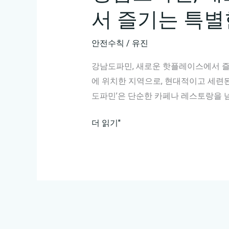
서 즐기는 특별
안전수칙
/
유진
강남도파민, 새로운 핫플레이스에서 즐
에 위치한 지역으로, 현대적이고 세련된
도파민’은 단순한 카페나 레스토랑을 넘
강
더 읽기"
남
도
파
민,
새
로
운