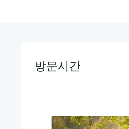
콘
텐
츠
로
건
너
뛰
방문시간
기