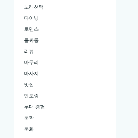
노래선택
다이닝
로맨스
룸싸롱
리뷰
마무리
마사지
맛집
멘토링
무대 경험
문학
문화