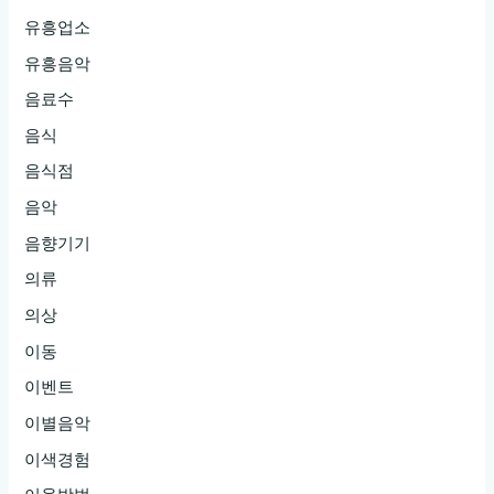
유흥업소
유흥음악
음료수
음식
음식점
음악
음향기기
의류
의상
이동
이벤트
이별음악
이색경험