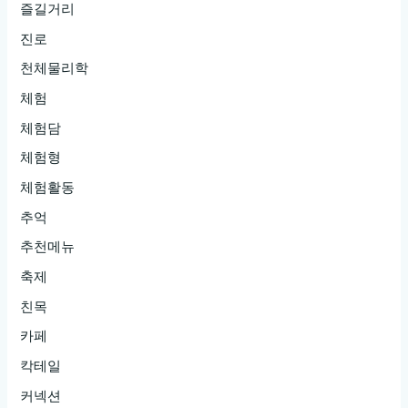
즐길거리
진로
천체물리학
체험
체험담
체험형
체험활동
추억
추천메뉴
축제
친목
카페
칵테일
커넥션