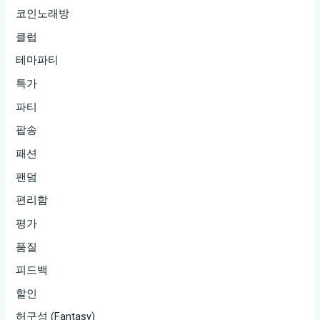
코인노래방
클럽
테마파티
특가
파티
팝송
패션
팬덤
편리함
평가
품질
피드백
할인
허구성 (Fantasy)