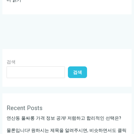
남
텐
카
페
에
서
특
검색
별
검색
한
하
루
를
즐
Recent Posts
기
연산동 풀싸롱 가격 정보 공개! 저렴하고 합리적인 선택은?
는
법!
물론입니다! 원하시는 제목을 알려주시면, 비슷하면서도 클릭