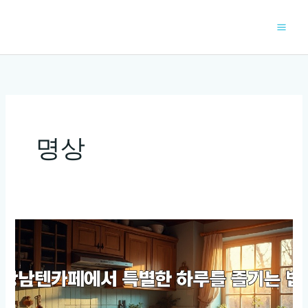
콘
텐
츠
로
건
너
뛰
기
명상