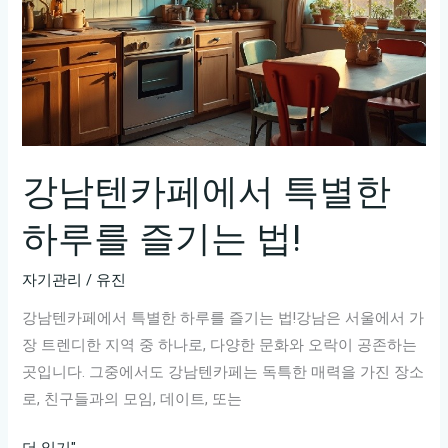
강남텐카페에서 특별한
하루를 즐기는 법!
자기관리
/
유진
강남텐카페에서 특별한 하루를 즐기는 법!강남은 서울에서 가
장 트렌디한 지역 중 하나로, 다양한 문화와 오락이 공존하는
곳입니다. 그중에서도 강남텐카페는 독특한 매력을 가진 장소
로, 친구들과의 모임, 데이트, 또는
강
더 읽기"