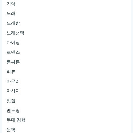
기억
노래
노래방
노래선택
다이닝
로맨스
룸싸롱
리뷰
마무리
마사지
맛집
멘토링
무대 경험
문학