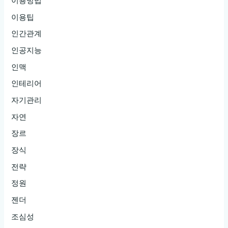
이용방법
이용팁
인간관계
인공지능
인맥
인테리어
자기관리
자연
장르
장식
전략
정원
젠더
조심성