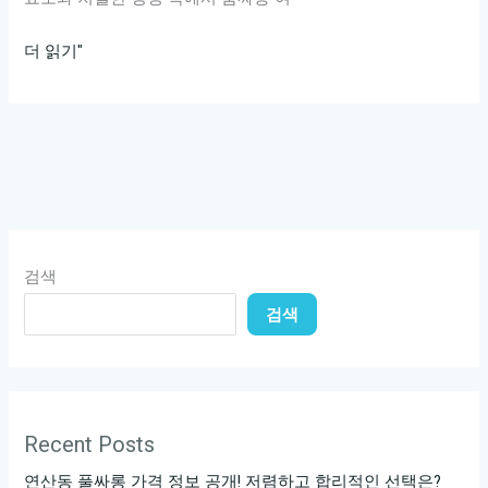
룸
더 읽기"
싸
롱
여
신
들
의
비
검색
밀
검색
스
런
속
삭
임,
Recent Posts
당
연산동 풀싸롱 가격 정보 공개! 저렴하고 합리적인 선택은?