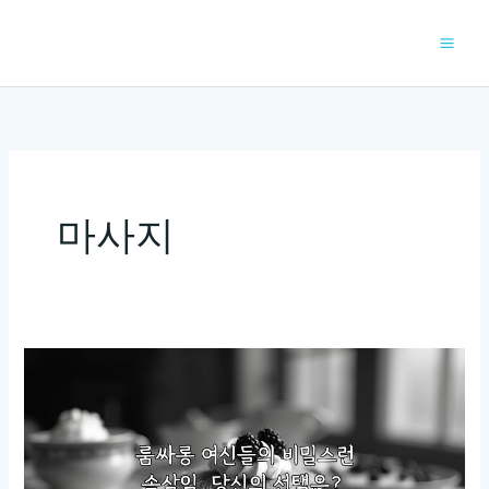
콘
텐
츠
로
건
너
뛰
기
마사지