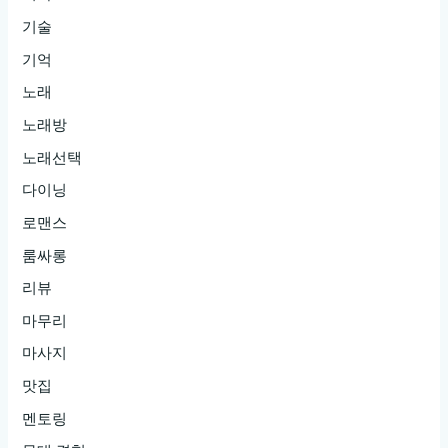
기술
기억
노래
노래방
노래선택
다이닝
로맨스
룸싸롱
리뷰
마무리
마사지
맛집
멘토링