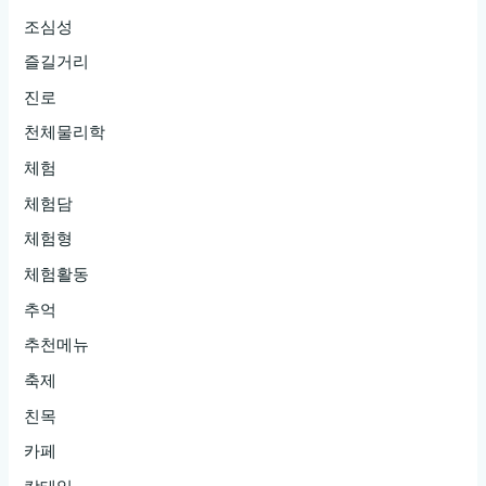
조심성
즐길거리
진로
천체물리학
체험
체험담
체험형
체험활동
추억
추천메뉴
축제
친목
카페