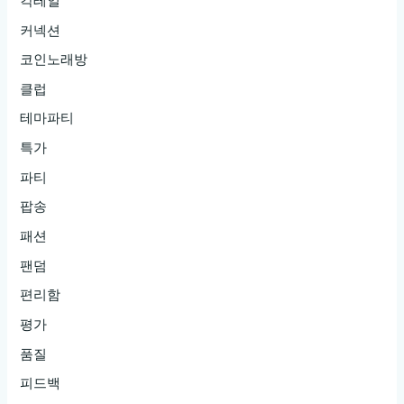
칵테일
커넥션
코인노래방
클럽
테마파티
특가
파티
팝송
패션
팬덤
편리함
평가
품질
피드백