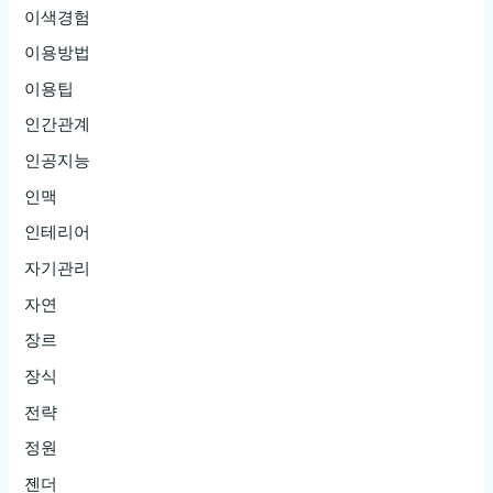
이색경험
이용방법
이용팁
인간관계
인공지능
인맥
인테리어
자기관리
자연
장르
장식
전략
정원
젠더