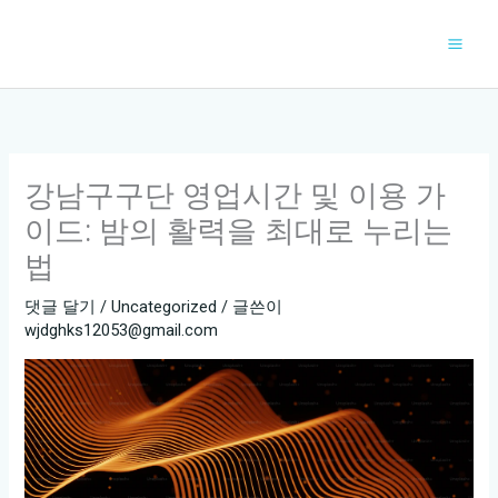
콘
텐
츠
로
건
너
강남구구단 영업시간 및 이용 가
뛰
기
이드: 밤의 활력을 최대로 누리는
법
댓글 달기
/
Uncategorized
/ 글쓴이
wjdghks12053@gmail.com