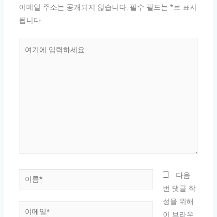
이메일 주소는 공개되지 않습니다.
필수 필드는
*
로 표시
됩니다
여
기
에
입
력
하
세
요...
이
다음
름
번 댓글 작
*
성을 위해
이
이 브라우