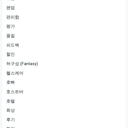
팬덤
편리함
평가
품질
피드백
할인
허구성 (Fantasy)
헬스케어
호빠
호스트바
호텔
회상
후기