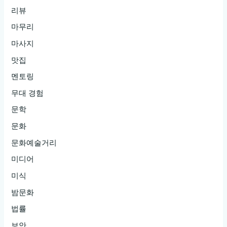
리뷰
마무리
마사지
맛집
멘토링
무대 경험
문학
문화
문화예술거리
미디어
미식
밤문화
법률
보안