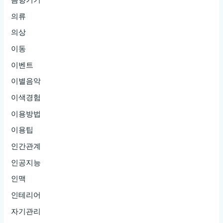
음향기기
의류
의상
이동
이벤트
이별음악
이색경험
이용방법
이용팁
인간관계
인공지능
인맥
인테리어
자기관리