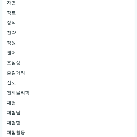
자연
장르
장식
전략
정원
젠더
조심성
즐길거리
진로
천체물리학
체험
체험담
체험형
체험활동