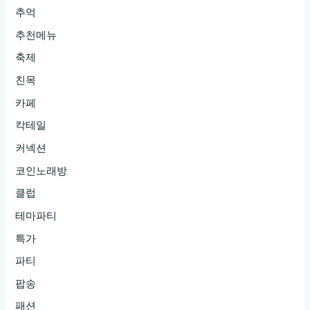
추억
추천메뉴
축제
친목
카페
칵테일
커넥션
코인노래방
클럽
테마파티
특가
파티
팝송
패션