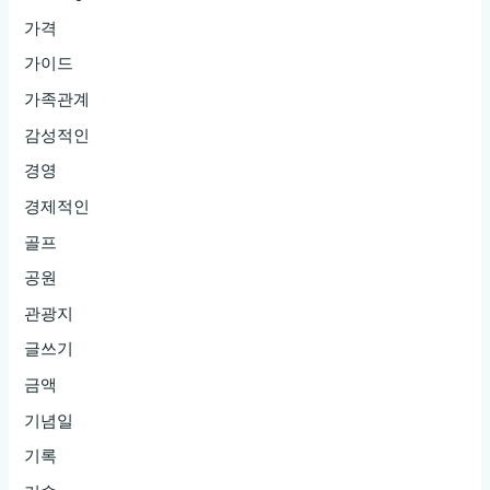
가격
기
3.
가이드
논
가족관계
현
감성적인
룸
경영
싸
경제적인
롱:
숨
골프
겨
공원
진
관광지
즐
글쓰기
거
움
금액
의
기념일
세
기록
계