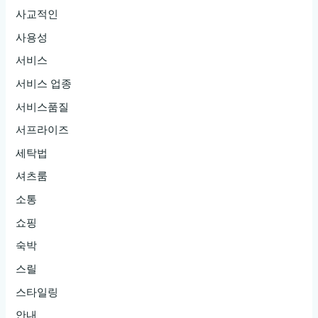
에
사교적인
서
사용성
마
서비스
음
에
서비스 업종
드
서비스품질
는
서프라이즈
제
세탁법
목
셔츠룸
이
있
소통
기
쇼핑
를
숙박
바
스릴
랍
니
스타일링
다!
안내