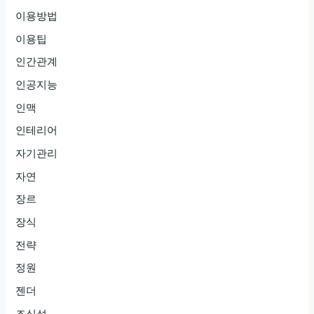
이용방법
이용팁
인간관계
인공지능
인맥
인테리어
자기관리
자연
장르
장식
전략
정원
젠더
조심성