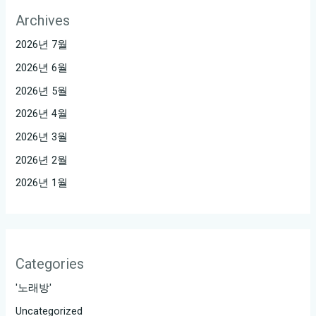
2.
Archives
논
2026년 7월
현
2026년 6월
에
서
2026년 5월
즐
2026년 4월
기
2026년 3월
는
2026년 2월
특
별
2026년 1월
한
밤:
룸
싸
Categories
롱
'노래방'
이
Uncategorized
야