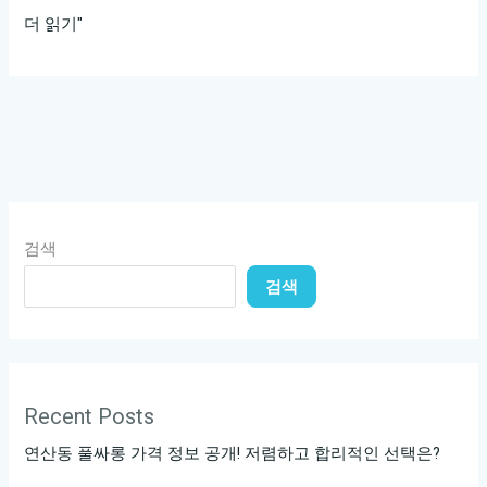
물
더 읽기"
론
입
니
다!
다
음
과
검색
같
검색
은
제
목
을
고
Recent Posts
려
연산동 풀싸롱 가격 정보 공개! 저렴하고 합리적인 선택은?
해