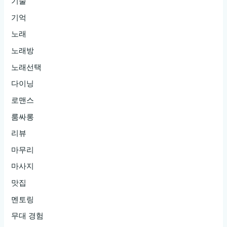
기술
4.
기억
논
현
노래
의
노래방
밤
노래선택
을
다이닝
밝
로맨스
혀
줄
룸싸롱
룸
리뷰
싸
마무리
롱
마사지
핫
맛집
스
팟
멘토링
5.
무대 경험
논