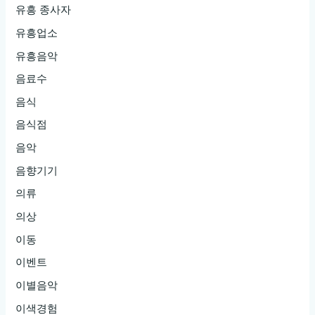
유흥 종사자
유흥업소
유흥음악
음료수
음식
음식점
음악
음향기기
의류
의상
이동
이벤트
이별음악
이색경험