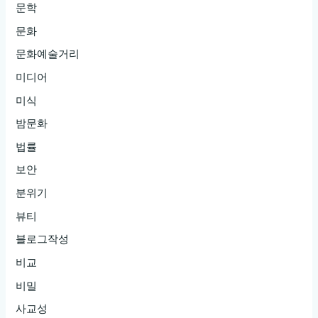
문학
현
문화
룸
싸
문화예술거리
롱:
미디어
잊
미식
지
밤문화
못
법률
할
경
보안
험
분위기
을
뷰티
찾
블로그작성
아
비교
서
이
비밀
중
사교성