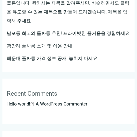
보
물론입니다! 원하시는 제목을 알려주시면, 비슷하면서도 클릭
세
을 유도할 수 있는 제목으로 만들어 드리겠습니다. 제목을 입
요:
력해 주세요.
1.
남포동 최고의 룸싸롱 추천! 프라이빗한 즐거움을 경험하세요
논
현
광안리 풀사롱 소개 및 이용 안내
의
해운대 풀싸롱 가격 정보 공개! 놓치지 마세요
비
밀:
룸
싸
롱
Recent Comments
의
Hello world!
의
A WordPress Commenter
매
력
탐
험