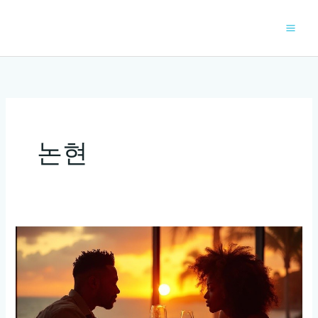
콘
텐
츠
로
건
너
뛰
기
논현