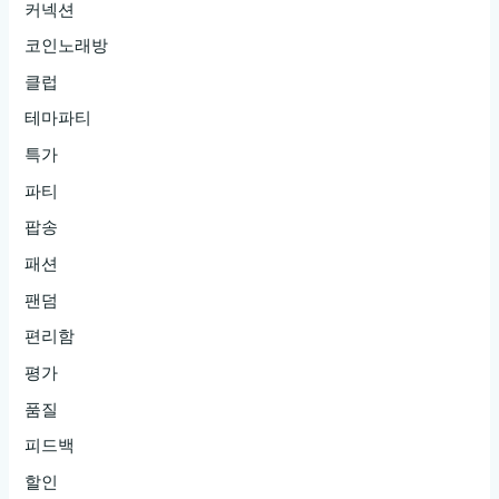
커넥션
코인노래방
클럽
테마파티
특가
파티
팝송
패션
팬덤
편리함
평가
품질
피드백
할인