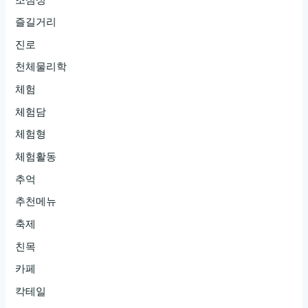
즐길거리
진로
천체물리학
체험
체험담
체험형
체험활동
추억
추천메뉴
축제
친목
카페
칵테일