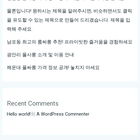
서
즐
물론입니다! 원하시는 제목을 알려주시면, 비슷하면서도 클릭
길
을 유도할 수 있는 제목으로 만들어 드리겠습니다. 제목을 입
수
력해 주세요.
있
남포동 최고의 룸싸롱 추천! 프라이빗한 즐거움을 경험하세요
는
노
광안리 풀사롱 소개 및 이용 안내
래
해운대 풀싸롱 가격 정보 공개! 놓치지 마세요
의
세
계!
Recent Comments
Hello world!
의
A WordPress Commenter