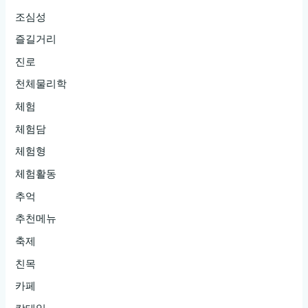
조심성
즐길거리
진로
천체물리학
체험
체험담
체험형
체험활동
추억
추천메뉴
축제
친목
카페