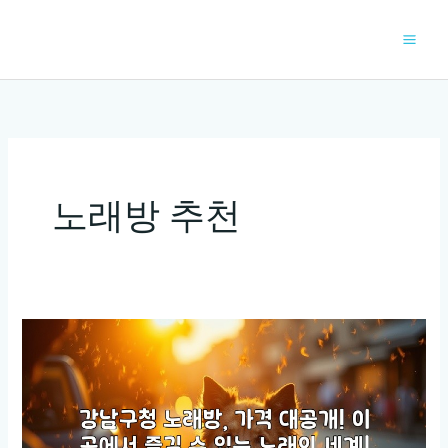
콘
텐
츠
로
건
너
뛰
기
노래방 추천