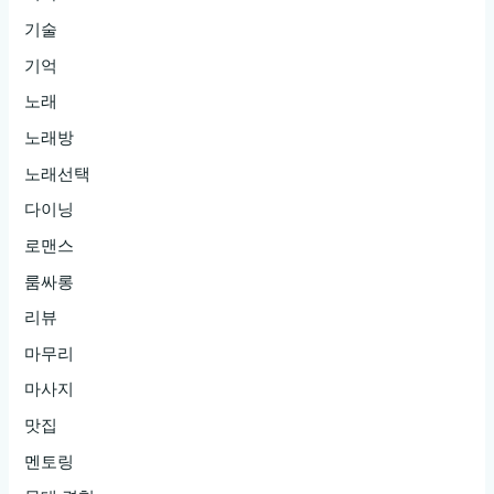
기술
기억
노래
노래방
노래선택
다이닝
로맨스
룸싸롱
리뷰
마무리
마사지
맛집
멘토링