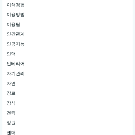
이색경험
이용방법
이용팁
인간관계
인공지능
인맥
인테리어
자기관리
자연
장르
장식
전략
정원
젠더