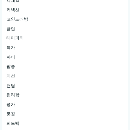
칵테일
커넥션
코인노래방
클럽
테마파티
특가
파티
팝송
패션
팬덤
편리함
평가
품질
피드백