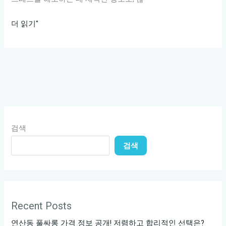
강
더 읽기"
남
구
청
노
래
방,
가
검색
격
검색
대
공
개!
이
곳
Recent Posts
에
연산동 풀싸롱 가격 정보 공개! 저렴하고 합리적인 선택은?