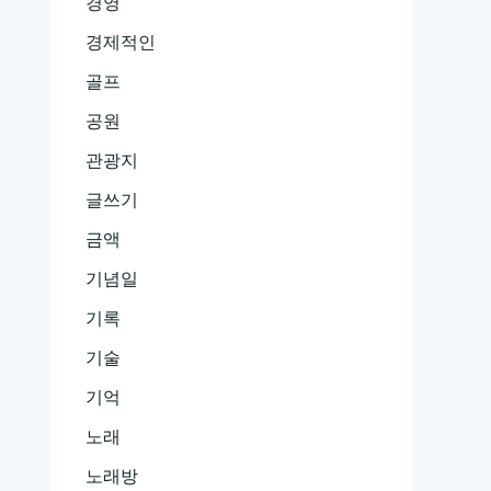
경영
경제적인
골프
공원
관광지
글쓰기
금액
기념일
기록
기술
기억
노래
노래방