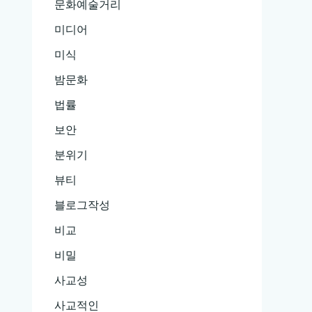
문화예술거리
미디어
미식
밤문화
법률
보안
분위기
뷰티
블로그작성
비교
비밀
사교성
사교적인