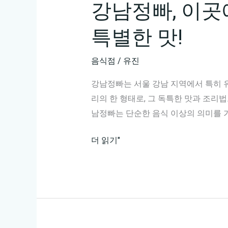
강남정빠, 이곳
특별한 맛!
음식점
/
유진
강남정빠는 서울 강남 지역에서 특히 유
리의 한 형태로, 그 독특한 맛과 조리
남정빠는 단순한 음식 이상의 의미를 
강
더 읽기"
남
정
빠,
이
곳