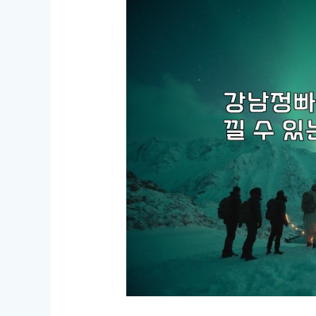
집
과
핫
플
레
이
스
대
공
개!