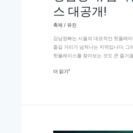
스 대공개!
축제
/
유진
강남정빠는 서울의 대표적인 핫플레이스
즐길 거리가 넘쳐나는 지역입니다. 그
핫플레이스를 찾아보는 것도 큰 즐거움
강
더 읽기"
남
정
빠,
숨
겨
진
맛