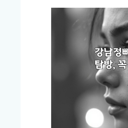
에
서
만
느
낄
수
있
는
특
별
한
맛!