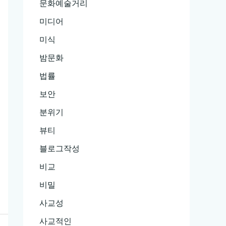
문화예술거리
미디어
미식
밤문화
법률
보안
분위기
뷰티
블로그작성
비교
비밀
사교성
사교적인