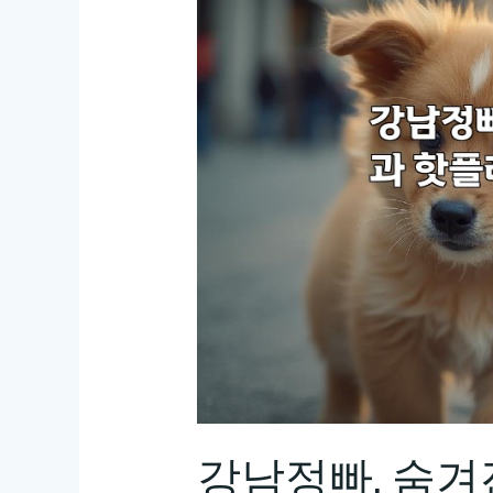
강남정빠, 숨겨