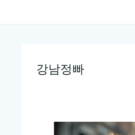
콘
텐
츠
로
건
너
뛰
강남정빠
기