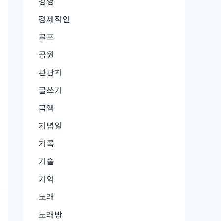
경영
경제적인
골프
공원
관광지
글쓰기
금액
기념일
기록
기술
기억
노래
노래방