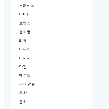
노래선택
다이닝
로맨스
룸싸롱
리뷰
마무리
마사지
맛집
멘토링
무대 경험
문학
문화