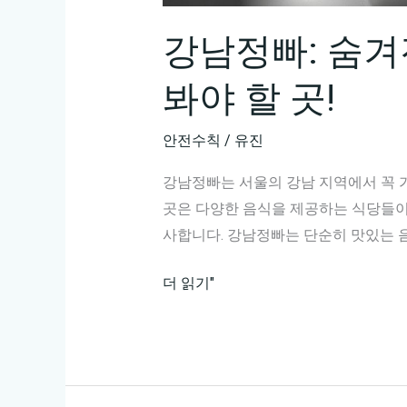
강남정빠: 숨겨진
봐야 할 곳!
안전수칙
/
유진
강남정빠는 서울의 강남 지역에서 꼭 가
곳은 다양한 음식을 제공하는 식당들이
사합니다. 강남정빠는 단순히 맛있는 
강
더 읽기"
남
정
빠:
숨