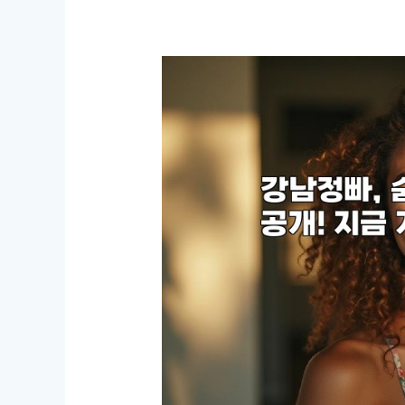
겨
진
맛
집
탐
방,
꼭
가
봐
야
할
곳!