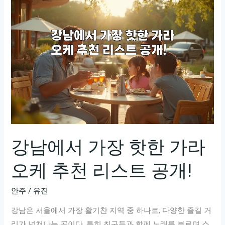
즐
기
는
완
벽
한
가
라
오
케
핫
강남에서 가장 핫한 가라
플
오케 추천 리스트 공개!
레
이
안주
/
유진
스!
강남은 서울에서 가장 활기찬 지역 중 하나로, 다양한 즐길 거
리가 넘쳐나는 곳이다. 특히 친구들과 함께 노래를 부르며 스