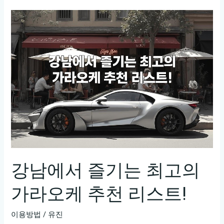
가
라
오
케
핫
플
레
이
스
10
곳
추
천!
강남에서 즐기는 최고의
노
가라오케 추천 리스트!
래
방
이용방법
/
유진
의