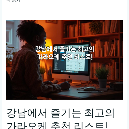
현
가
라
오
케:
노
래
와
추
억
이
가
득
한
강남에서 즐기는 최고의
즐
가라오케 추천 리스트!
거