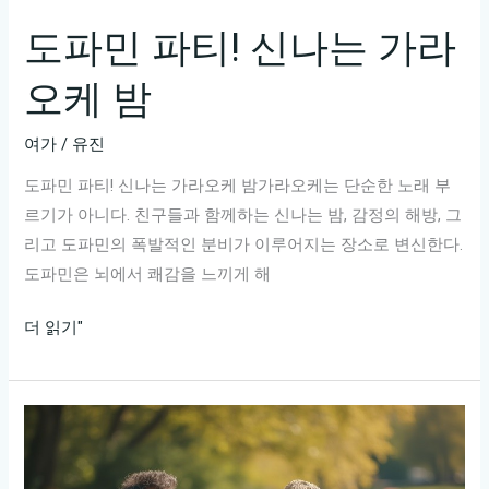
천
리
도파민 파티! 신나는 가라
스
오케 밤
트
공
여가
/
유진
개!
도파민 파티! 신나는 가라오케 밤가라오케는 단순한 노래 부
르기가 아니다. 친구들과 함께하는 신나는 밤, 감정의 해방, 그
리고 도파민의 폭발적인 분비가 이루어지는 장소로 변신한다.
도파민은 뇌에서 쾌감을 느끼게 해
도
더 읽기"
파
민
파
티!
신