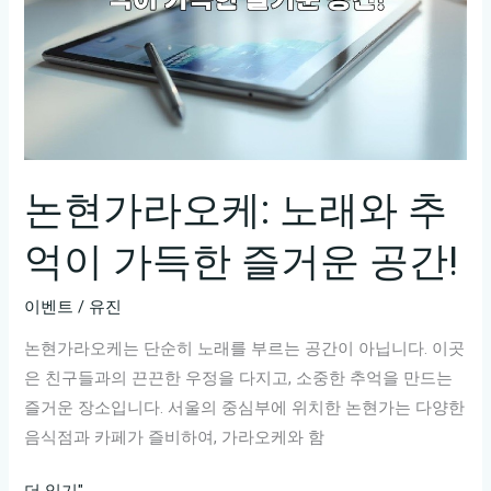
논현가라오케: 노래와 추
억이 가득한 즐거운 공간!
이벤트
/
유진
논현가라오케는 단순히 노래를 부르는 공간이 아닙니다. 이곳
은 친구들과의 끈끈한 우정을 다지고, 소중한 추억을 만드는
즐거운 장소입니다. 서울의 중심부에 위치한 논현가는 다양한
음식점과 카페가 즐비하여, 가라오케와 함
논
더 읽기"