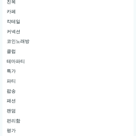
친목
카페
칵테일
커넥션
코인노래방
클럽
테마파티
특가
파티
팝송
패션
팬덤
편리함
평가