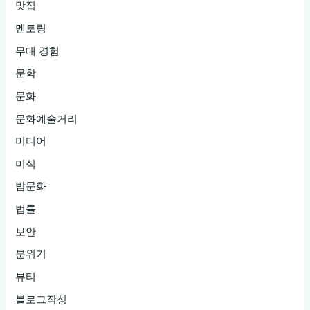
맛집
멘토링
무대 경험
문학
문화
문화예술거리
미디어
미식
밤문화
법률
보안
분위기
뷰티
블로그작성