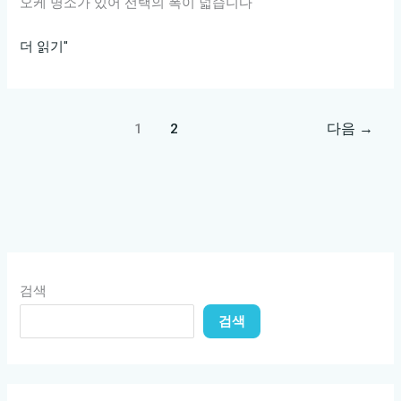
오케 명소가 있어 선택의 폭이 넓습니다
강
더 읽기"
남
에
서
1
2
다음
→
즐
기
는
최
고
의
가
검색
라
검색
오
케
명