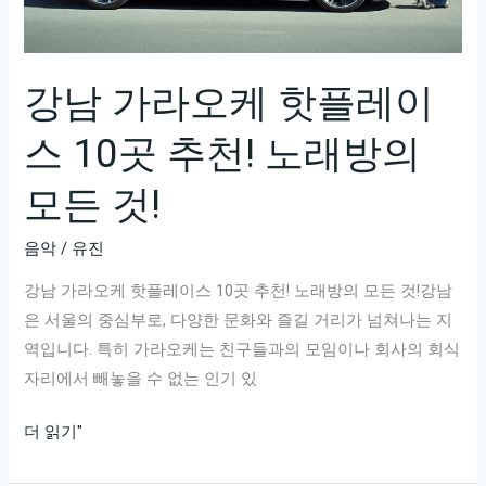
오
케
명
강남 가라오케 핫플레이
소
스 10곳 추천! 노래방의
5
곳!
모든 것!
음악
/
유진
강남 가라오케 핫플레이스 10곳 추천! 노래방의 모든 것!강남
은 서울의 중심부로, 다양한 문화와 즐길 거리가 넘쳐나는 지
역입니다. 특히 가라오케는 친구들과의 모임이나 회사의 회식
자리에서 빼놓을 수 없는 인기 있
강
더 읽기"
남