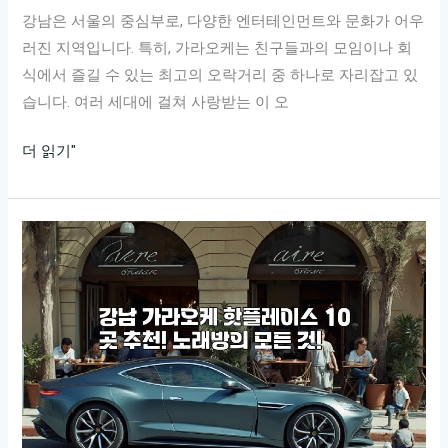
강남은 서울의 중심부로, 다양한 엔터테인먼트와 문화가 어우
러진 지역입니다. 특히, 가라오케는 친구들과의 모임이나 회
식에서 즐길 수 있는 최고의 오락거리 중 하나로 자리잡고 있
습니다. 여러 세대에 걸쳐 사랑받는 이 오
강
더 읽기"
남
에
서
즐
기
는
최
고
의
가
라