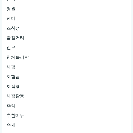
정원
젠더
조심성
즐길거리
진로
천체물리학
체험
체험담
체험형
체험활동
추억
추천메뉴
축제