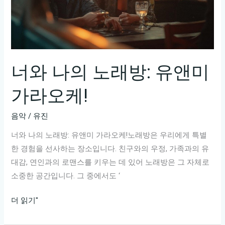
가
라
오
케
추
너와 나의 노래방: 유앤미
천
가라오케!
리
스
음악
/
유진
트!
너와 나의 노래방: 유앤미 가라오케!노래방은 우리에게 특별
한 경험을 선사하는 장소입니다. 친구와의 우정, 가족과의 유
대감, 연인과의 로맨스를 키우는 데 있어 노래방은 그 자체로
소중한 공간입니다. 그 중에서도 ‘
너
더 읽기"
와