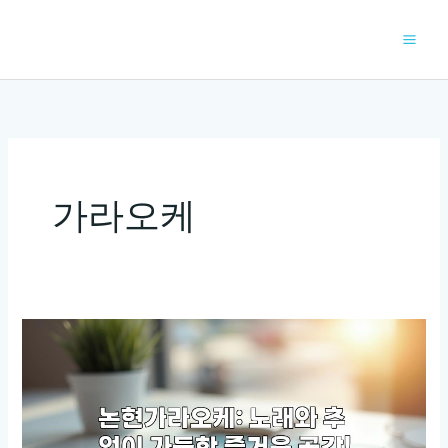
콘
텐
츠
로
건
너
뛰
기
가라오케