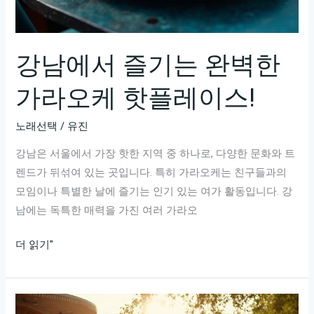
오
케
추
강남에서 즐기는 완벽한
천
가라오케 핫플레이스!
리
스
노래선택
/
유진
트!
강남은 서울에서 가장 핫한 지역 중 하나로, 다양한 문화와 트
렌드가 뒤섞여 있는 곳입니다. 특히 가라오케는 친구들과의
모임이나 특별한 날에 즐기는 인기 있는 여가 활동입니다. 강
남에는 독특한 매력을 가진 여러 가라오
강
더 읽기"
남
에
서