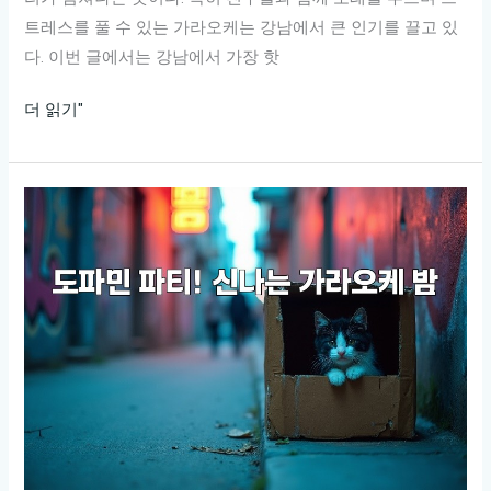
트레스를 풀 수 있는 가라오케는 강남에서 큰 인기를 끌고 있
다. 이번 글에서는 강남에서 가장 핫
강
더 읽기"
남
에
서
가
장
핫
한
가
라
오
케
추