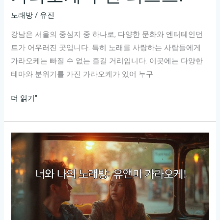
운
노래방
/
유진
공
간!
강남은 서울의 중심지 중 하나로, 다양한 문화와 엔터테인먼
트가 어우러진 곳입니다. 특히 노래를 사랑하는 사람들에게
가라오케는 빠질 수 없는 즐길 거리입니다. 이곳에는 다양한
테마와 분위기를 가진 가라오케가 있어 누구
강
더 읽기"
남
에
서
즐
기
는
최
고
의