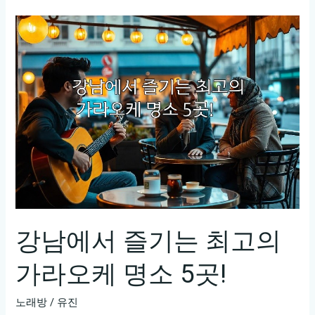
나
의
노
래
방:
유
앤
미
가
라
오
케!
강남에서 즐기는 최고의
가라오케 명소 5곳!
노래방
/
유진