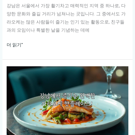
모
강남은 서울에서 가장 활기차고 매력적인 지역 중 하나로, 다
든
양한 문화와 즐길 거리가 넘쳐나는 곳입니다. 그 중에서도 가
것!
라오케는 많은 사람들이 즐기는 인기 있는 활동으로, 친구들
과의 모임이나 특별한 날을 기념하는 데에
강
더 읽기"
남
에
서
즐
기
는
최
고
의
가
라