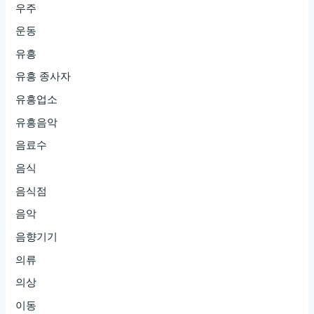
우주
운동
유흥
유흥 종사자
유흥업소
유흥음악
음료수
음식
음식점
음악
음향기기
의류
의상
이동