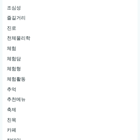
조심성
즐길거리
진로
천체물리학
체험
체험담
체험형
체험활동
추억
추천메뉴
축제
친목
카페