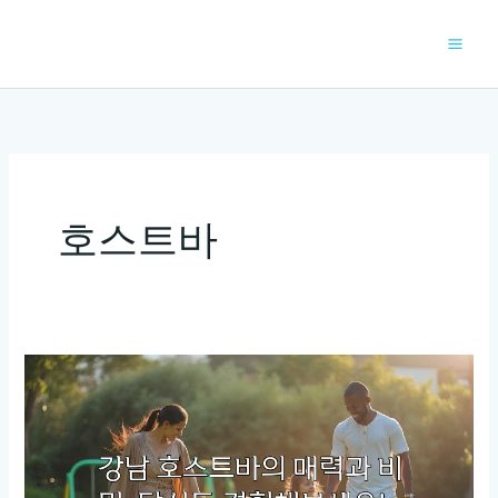
콘
텐
츠
로
건
너
뛰
기
호스트바