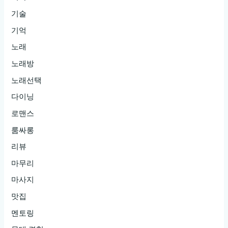
기술
기억
노래
노래방
노래선택
다이닝
로맨스
룸싸롱
리뷰
마무리
마사지
맛집
멘토링