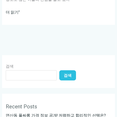
강
더 읽기"
남
호
스
트
바
의
매
검색
력
검색
과
비
밀,
당
신
Recent Posts
도
연산동 풀싸롱 가격 정보 공개! 저렴하고 합리적인 선택은?