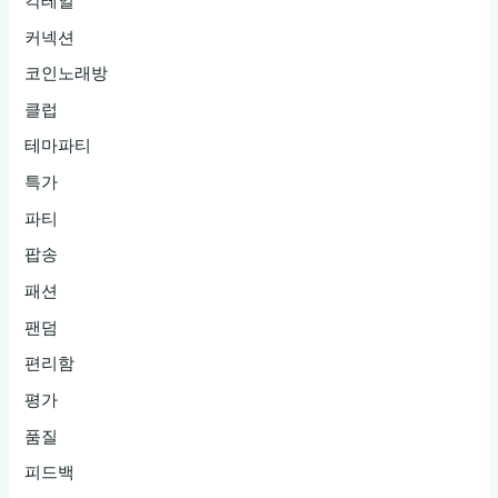
칵테일
커넥션
코인노래방
클럽
테마파티
특가
파티
팝송
패션
팬덤
편리함
평가
품질
피드백