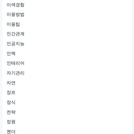
이색경험
이용방법
이용팁
인간관계
인공지능
인맥
인테리어
자기관리
자연
장르
장식
전략
정원
젠더