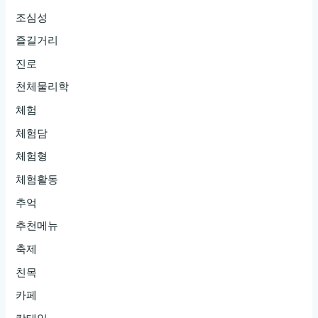
조심성
즐길거리
진로
천체물리학
체험
체험담
체험형
체험활동
추억
추천메뉴
축제
친목
카페