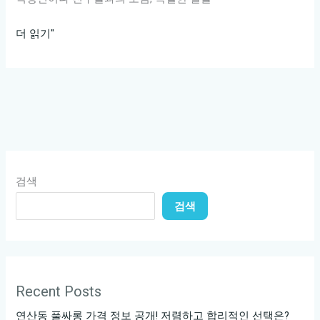
강
더 읽기"
남
룸
싸
롱
의
숨
겨
검색
진
검색
매
력,
오
늘
밤
Recent Posts
의
연산동 풀싸롱 가격 정보 공개! 저렴하고 합리적인 선택은?