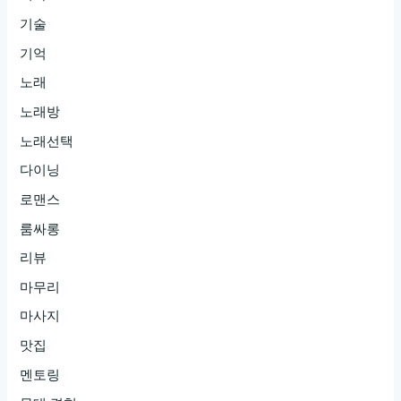
기술
기억
노래
노래방
노래선택
다이닝
로맨스
룸싸롱
리뷰
마무리
마사지
맛집
멘토링