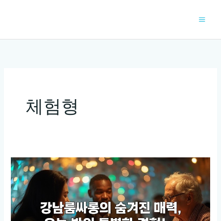
콘
텐
츠
로
건
너
뛰
기
체험형