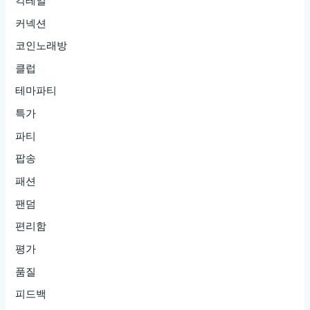
칵테일
커넥션
코인노래방
클럽
테마파티
특가
파티
팝송
패션
팬덤
편리함
평가
품질
피드백