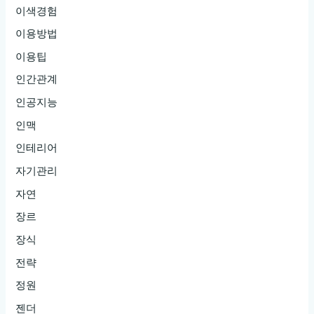
이색경험
이용방법
이용팁
인간관계
인공지능
인맥
인테리어
자기관리
자연
장르
장식
전략
정원
젠더