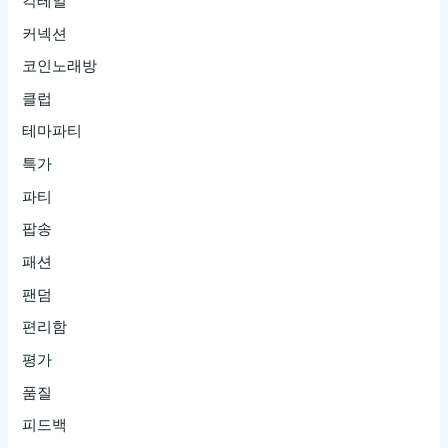
칵테일
커넥션
코인노래방
클럽
테마파티
특가
파티
팝송
패션
팬덤
편리함
평가
품질
피드백