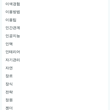
이색경험
이용방법
이용팁
인간관계
인공지능
인맥
인테리어
자기관리
자연
장르
장식
전략
정원
젠더