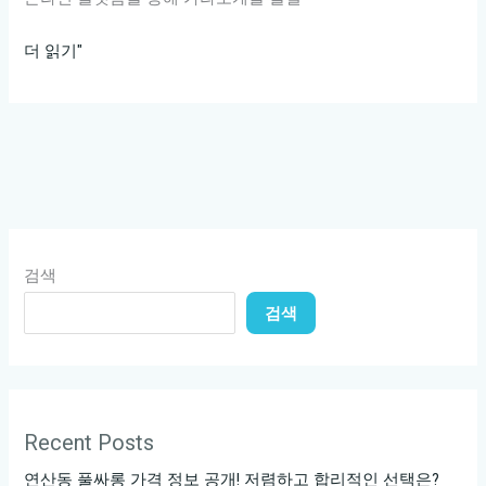
신
더 읽기"
사
가
라
오
케
대
신
검색
하
검색
지
못
할
매
력
Recent Posts
을
연산동 풀싸롱 가격 정보 공개! 저렴하고 합리적인 선택은?