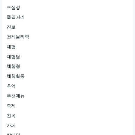
조심성
즐길거리
진로
천체물리학
체험
체험담
체험형
체험활동
추억
추천메뉴
축제
친목
카페