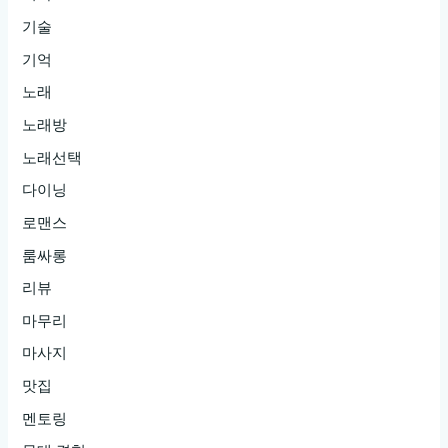
기술
기억
노래
노래방
노래선택
다이닝
로맨스
룸싸롱
리뷰
마무리
마사지
맛집
멘토링