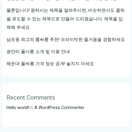
가
진
물론입니다! 원하시는 제목을 알려주시면, 비슷하면서도 클릭
온
을 유도할 수 있는 제목으로 만들어 드리겠습니다. 제목을 입
라
력해 주세요.
인
남포동 최고의 룸싸롱 추천! 프라이빗한 즐거움을 경험하세요
가
라
광안리 풀사롱 소개 및 이용 안내
오
해운대 풀싸롱 가격 정보 공개! 놓치지 마세요
케
Recent Comments
Hello world!
의
A WordPress Commenter