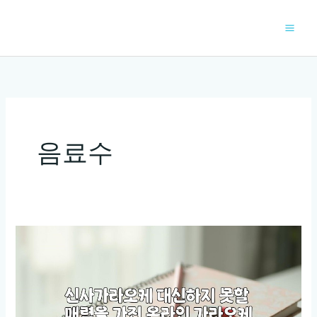
콘
텐
츠
로
건
너
뛰
기
음료수