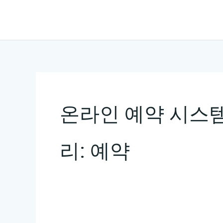
콘
텐
츠
로
건
너
뛰
온라인 예약 시스
기
리: 예약