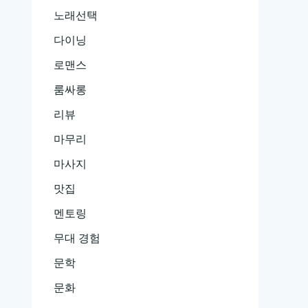
노래선택
다이닝
로맨스
룸싸롱
리뷰
마무리
마사지
맛집
멘토링
무대 경험
문학
문화