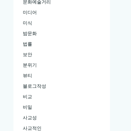
문화예술거리
미디어
미식
밤문화
법률
보안
분위기
뷰티
블로그작성
비교
비밀
사교성
사교적인