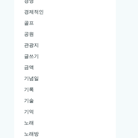
경영
경제적인
골프
공원
관광지
글쓰기
금액
기념일
기록
기술
기억
노래
노래방