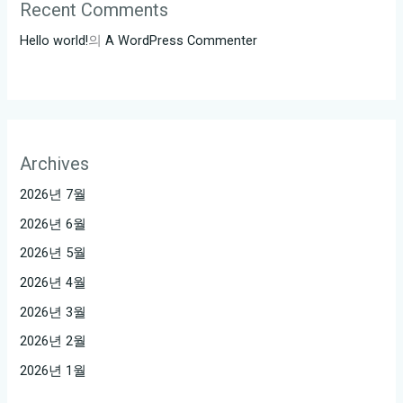
스
Recent Comments
6.
Hello world!
의
A WordPress Commenter
강
남
하
모
니
Archives
7.
2026년 7월
강
2026년 6월
남
엘
2026년 5월
리
2026년 4월
트
2026년 3월
8.
2026년 2월
강
2026년 1월
남
퍼