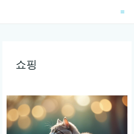
콘
텐
츠
로
건
너
뛰
기
쇼핑