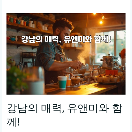
론
입
니
다!
다
음
과
같
은
비
슷
한
제
목
강남의 매력, 유앤미와 함
을
께!
제
안