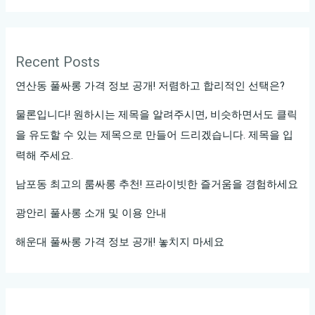
남
스
페
Recent Posts
셜
연산동 풀싸롱 가격 정보 공개! 저렴하고 합리적인 선택은?
4.
강
물론입니다! 원하시는 제목을 알려주시면, 비슷하면서도 클릭
남
을 유도할 수 있는 제목으로 만들어 드리겠습니다. 제목을 입
완
력해 주세요.
벽
남포동 최고의 룸싸롱 추천! 프라이빗한 즐거움을 경험하세요
5.
강
광안리 풀사롱 소개 및 이용 안내
남
해운대 풀싸롱 가격 정보 공개! 놓치지 마세요
파
라
다
이