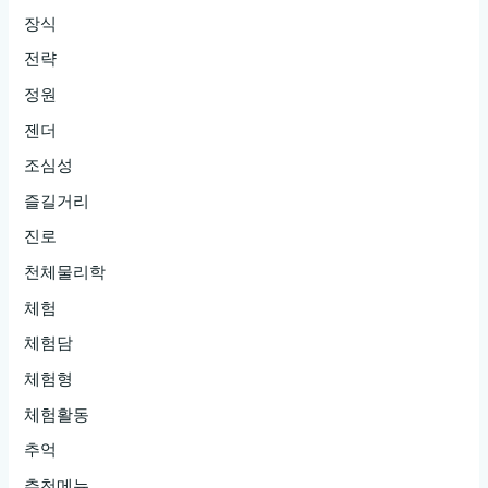
장식
전략
정원
젠더
조심성
즐길거리
진로
천체물리학
체험
체험담
체험형
체험활동
추억
추천메뉴