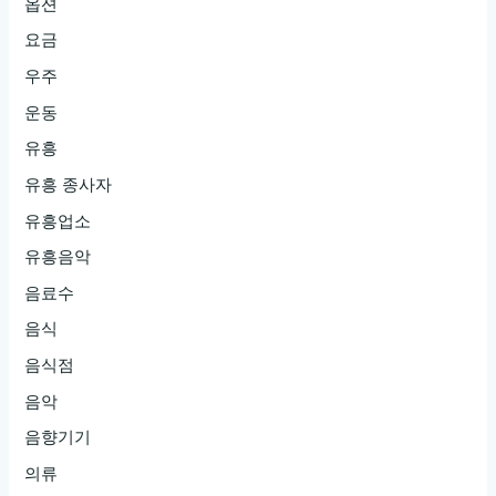
옵션
요금
우주
운동
유흥
유흥 종사자
유흥업소
유흥음악
음료수
음식
음식점
음악
음향기기
의류