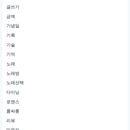
셔
글쓰기
리
원
금액
하
기념일
는
기록
느
기술
낌
기억
에
맞
노래
는
노래방
제
노래선택
목
다이닝
이
로맨스
있
기
룸싸롱
를
리뷰
바