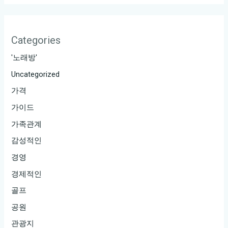
스
트
클
Categories
래
'노래방'
스
Uncategorized
9.
가격
강
남
가이드
리
가족관계
미
감성적인
티
경영
드
경제적인
10.
강
골프
남
공원
럭
관광지