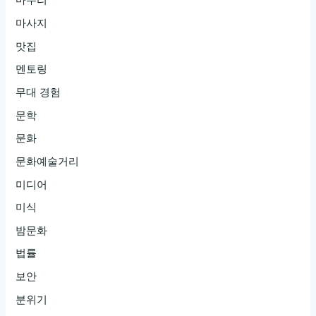
마무리
랍
마사지
니
맛집
다!
멘토링
무대 경험
문학
문화
문화예술거리
미디어
미식
밤문화
법률
보안
분위기