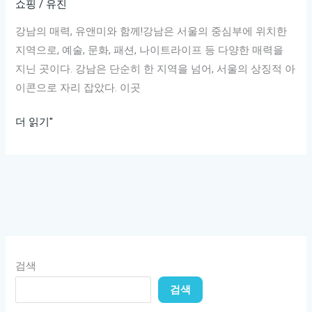
쇼핑
/
유진
해
드
강남의 매력, 유앤미와 함께!강남은 서울의 중심부에 위치한
립
지역으로, 예술, 문화, 패션, 나이트라이프 등 다양한 매력을
니
지닌 곳이다. 강남은 단순히 한 지역을 넘어, 서울의 상징적 아
다:
이콘으로 자리 잡았다. 이곳
1.
강
강
더 읽기"
남
남
의
매
매
직
력,
2.
유
강
앤
남
미
드
검색
와
림
검색
함
3.
께!
강