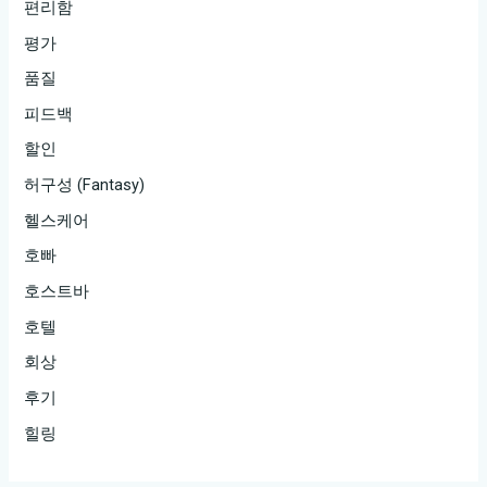
편리함
평가
품질
피드백
할인
허구성 (Fantasy)
헬스케어
호빠
호스트바
호텔
회상
후기
힐링