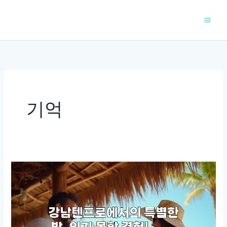
콘
텐
츠
로
건
너
뛰
기
기억