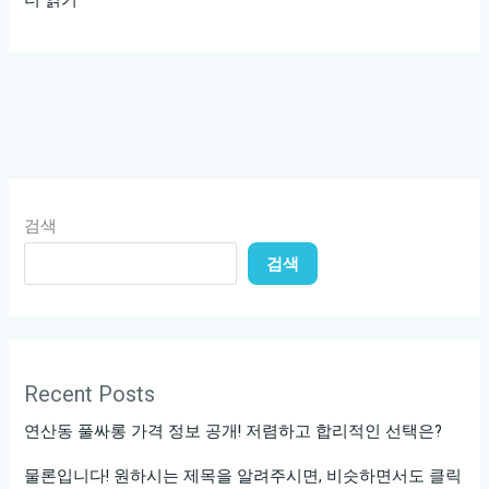
남
텐
프
로
에
서
의
검색
특
검색
별
한
밤,
잊
지
Recent Posts
못
연산동 풀싸롱 가격 정보 공개! 저렴하고 합리적인 선택은?
할
경
물론입니다! 원하시는 제목을 알려주시면, 비슷하면서도 클릭