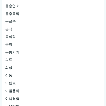
유흥업소
유흥음악
음료수
음식
음식점
음악
음향기기
의류
의상
이동
이벤트
이별음악
이색경험