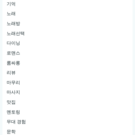
기억
노래
노래방
노래선택
다이닝
로맨스
룸싸롱
리뷰
마무리
마사지
맛집
멘토링
무대 경험
문학