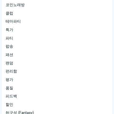
코인노래방
클럽
테마파티
특가
파티
팝송
패션
팬덤
편리함
평가
품질
피드백
할인
허구성 (Fantasy)