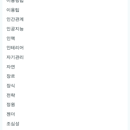
이용방법
이용팁
인간관계
인공지능
인맥
인테리어
자기관리
자연
장르
장식
전략
정원
젠더
조심성