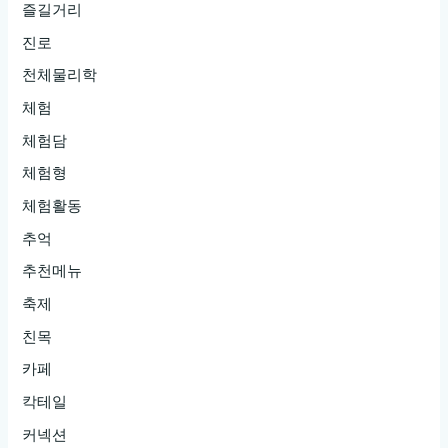
즐길거리
진로
천체물리학
체험
체험담
체험형
체험활동
추억
추천메뉴
축제
친목
카페
칵테일
커넥션