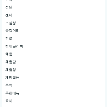
정원
젠더
조심성
즐길거리
진로
천체물리학
체험
체험담
체험형
체험활동
추억
추천메뉴
축제