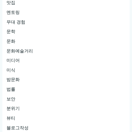
맛집
멘토링
무대 경험
문학
문화
문화예술거리
미디어
미식
밤문화
법률
보안
분위기
뷰티
블로그작성