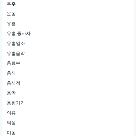
우주
운동
유흥
유흥 종사자
유흥업소
유흥음악
음료수
음식
음식점
음악
음향기기
의류
의상
이동