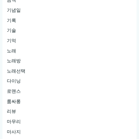
금액
기념일
기록
기술
기억
노래
노래방
노래선택
다이닝
로맨스
룸싸롱
리뷰
마무리
마사지