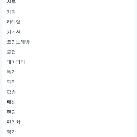
친목
카페
칵테일
커넥션
코인노래방
클럽
테마파티
특가
파티
팝송
패션
팬덤
편리함
평가