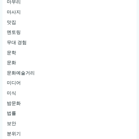
마무리
마사지
맛집
멘토링
무대 경험
문학
문화
문화예술거리
미디어
미식
밤문화
법률
보안
분위기