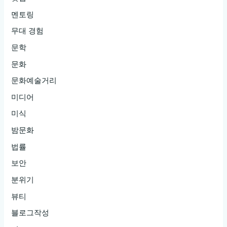
멘토링
무대 경험
문학
문화
문화예술거리
미디어
미식
밤문화
법률
보안
분위기
뷰티
블로그작성