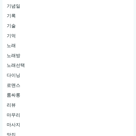
기념일
기록
기술
기억
노래
노래방
노래선택
다이닝
로맨스
룸싸롱
리뷰
마무리
마사지
맛집