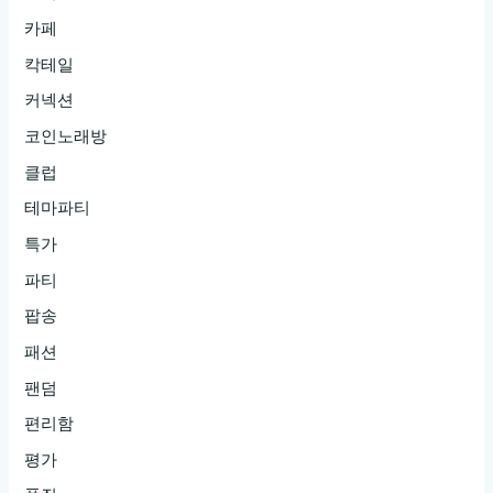
카페
칵테일
커넥션
코인노래방
클럽
테마파티
특가
파티
팝송
패션
팬덤
편리함
평가