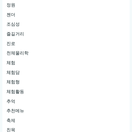
정원
젠더
조심성
즐길거리
진로
천체물리학
체험
체험담
체험형
체험활동
추억
추천메뉴
축제
친목