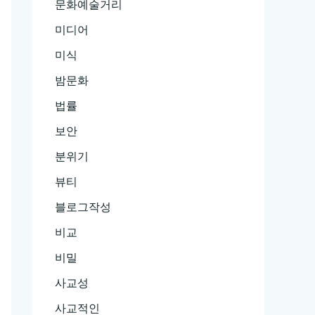
문화예술거리
미디어
미식
밤문화
법률
보안
분위기
뷰티
블로그작성
비교
비밀
사교성
사교적인