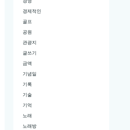
경영
경제적인
골프
공원
관광지
글쓰기
금액
기념일
기록
기술
기억
노래
노래방