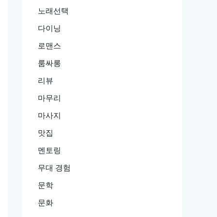
노래선택
다이닝
로맨스
룸싸롱
리뷰
마무리
마사지
맛집
멘토링
무대 경험
문학
문화