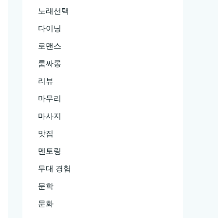
노래선택
다이닝
로맨스
룸싸롱
리뷰
마무리
마사지
맛집
멘토링
무대 경험
문학
문화