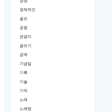
경영
경제적인
골프
공원
관광지
글쓰기
금액
기념일
기록
기술
기억
노래
노래방