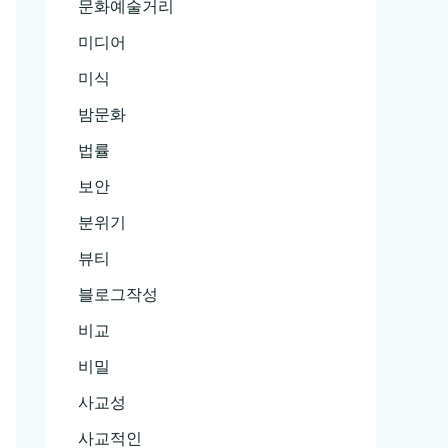
문화예술거리
미디어
미식
밤문화
법률
보안
분위기
뷰티
블로그작성
비교
비밀
사교성
사교적인