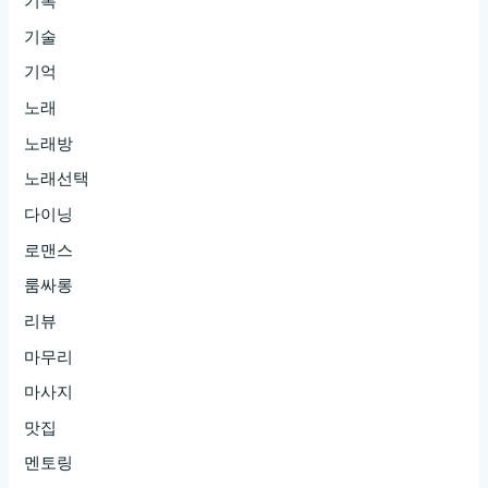
기록
기술
기억
노래
노래방
노래선택
다이닝
로맨스
룸싸롱
리뷰
마무리
마사지
맛집
멘토링